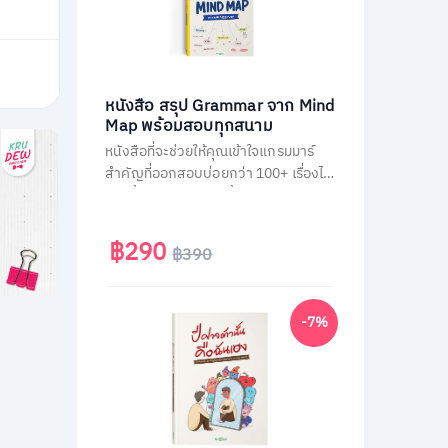
หนังสือ สรุป Grammar จาก Mind
Map พร้อมสอบทุกสนาม
หนังสือที่จะช่วยให้คุณเข้าใจแกรมมาร์
สำคัญที่ออกสอบบ่อยกว่า 100+ เรื่องได้
ง่ายขึ้น ผ่านการสรุปเนื้อหาเป็นภาพ
Mind Map ตามหลัก Schema Theory
ที่มาพร้อมกับการคัดกรองเนื้อหาแยก
฿290
฿390
ตามสนามสอบ และแบบฝึกหัดทบทวน
ท้ายบทอีกกว่า 300 ข้อ
-7%