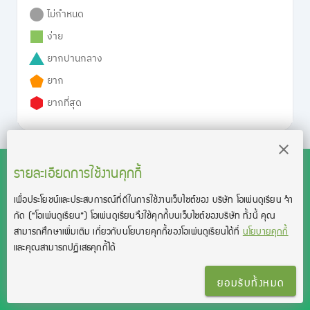
ไม่กำหนด
ง่าย
ยากปานกลาง
ยาก
ยากที่สุด
รายละเอียดการใช้งานคุกกี้
เพื่อประโยชน์และประสบการณ์ที่ดีในการใช้งานเว็บไซต์ของ บริษัท โอเพ่นดูเรียน จํา
สงวนลิขสิทธิ์โดย บริษัท โอเพ่นดูเรียน จำกัด 2021 ©︎ OpenDurian
กัด
(“โอเพ่นดูเรียน”)
โอเพ่นดูเรียนจึงใช้คุกกี้บนเว็บไซต์ของบริษัท ทั้งนี้ คุณ
Co., Ltd.
สามารถศึกษาเพิ่มเติม เกี่ยวกับนโยบายคุกกี้ของโอเพ่นดูเรียนได้ที่
นโยบายคุกกี้
TOEIC® and TOEFL® are registered trademarks of Educational Testing
และคุณสามารถปฏิเสธคุกกี้ได้
Service (ETS).
This product is not endorsed or approved by ETS.
ยอมรับทั้งหมด
เงื่อนไขการใช้งาน
นโยบายความเป็นส่วนตัว
ติดต่อเรา