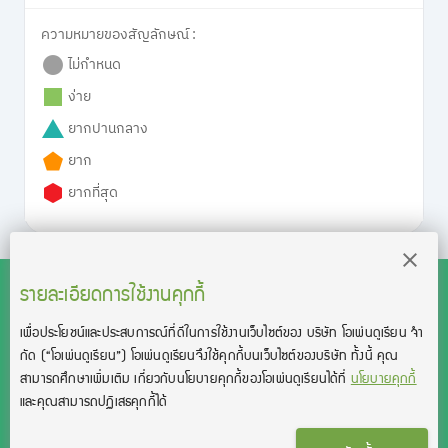
ความหมายของสัญลักษณ์ :
ไม่กำหนด
ง่าย
ยากปานกลาง
ยาก
ยากที่สุด
รายละเอียดการใช้งานคุกกี้
เพื่อประโยชน์และประสบการณ์ที่ดีในการใช้งานเว็บไซต์ของ บริษัท โอเพ่นดูเรียน จํา
สงวนลิขสิทธิ์โดย บริษัท โอเพ่นดูเรียน จำกัด 2021 ©︎ OpenDurian
กัด
(“โอเพ่นดูเรียน”)
โอเพ่นดูเรียนจึงใช้คุกกี้บนเว็บไซต์ของบริษัท ทั้งนี้ คุณ
Co., Ltd.
สามารถศึกษาเพิ่มเติม เกี่ยวกับนโยบายคุกกี้ของโอเพ่นดูเรียนได้ที่
นโยบายคุกกี้
TOEIC® and TOEFL® are registered trademarks of Educational Testing
และคุณสามารถปฏิเสธคุกกี้ได้
Service (ETS).
This product is not endorsed or approved by ETS.