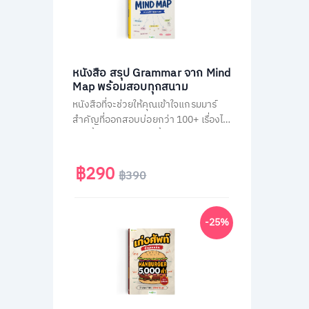
หนังสือ สรุป Grammar จาก Mind
Map พร้อมสอบทุกสนาม
หนังสือที่จะช่วยให้คุณเข้าใจแกรมมาร์
สำคัญที่ออกสอบบ่อยกว่า 100+ เรื่องได้
ง่ายขึ้น ผ่านการสรุปเนื้อหาเป็นภาพ
Mind Map ตามหลัก Schema Theory
ที่มาพร้อมกับการคัดกรองเนื้อหาแยก
฿290
฿390
ตามสนามสอบ และแบบฝึกหัดทบทวน
ท้ายบทอีกกว่า 300 ข้อ
-25%