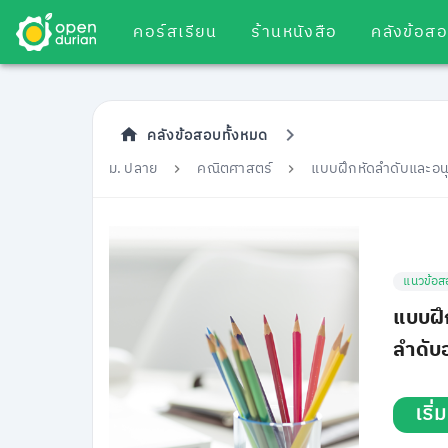
คอร์สเรียน
ร้านหนังสือ
คลังข้อส
คลังข้อสอบทั้งหมด
ม. ปลาย
คณิตศาสตร์
แบบฝึกหัดลำดับและอนุก
แนวข้อส
แบบฝึ
ลำดับอ
เริ