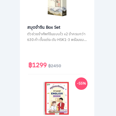
สมุดจำจีน Box Set
ตัวช่วยจำศัพท์จีนแบบไว x2 จำครบกว่า
630 คำ ตั้งแต่ระดับ HSK1-3 พร้อมแบบ
ฝึกหัด และแผ่นพับฉบับพกพา
฿1299
฿2450
-55%