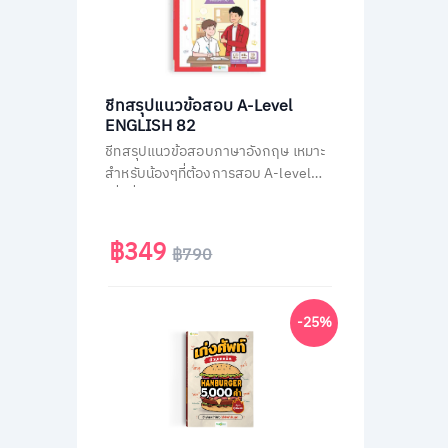
ชีทสรุปแนวข้อสอบ A-Level
ENGLISH 82
ชีทสรุปแนวข้อสอบภาษาอังกฤษ เหมาะ
สำหรับน้องๆที่ต้องการสอบ A-level
เพื่อยื่นคะแนนเข้ามหาวิทยาลัย ติวสรุป
วิชาภาษาอังกฤษ A-Level แบบไม่มีพื้น
ฐานก็เข้าใจเองได้ง่ายๆ ใน 30 วัน
฿349
฿790
-25%