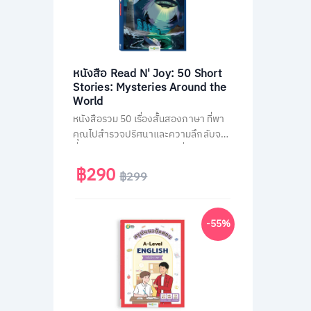
หนังสือ Read N' Joy: 50 Short
Stories: Mysteries Around the
World
หนังสือรวม 50 เรื่องสั้นสองภาษา ที่พา
คุณไปสำรวจปริศนาและความลึกลับจาก
ทั่วโลก เช่น พีระมิด, เอเลียนที่ Area 51
และสามเหลี่ยมเบอร์มิวด้า อ่านง่าย จบใน
฿290
฿299
หน้าเดียว พร้อม QR Code ฟังเสียง
เจ้าของภาษา และคำศัพท์สำคัญกว่า
1,500 คำ ช่วยพัฒนาทักษะอ่าน-ฟัง
-55%
ภาษาอังกฤษได้อย่างสนุกสนาน เหมาะ
สำหรับผู้ที่ชอบเรื่องลึกลับและต้องการ
ฝึกภาษาในเวลาเดียวกัน