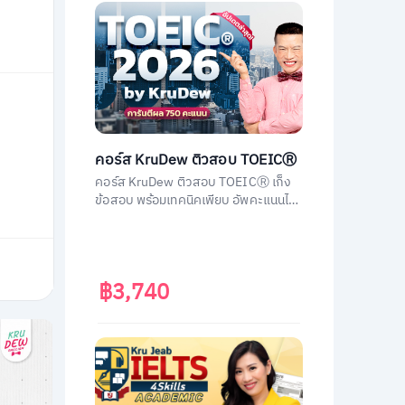
คอร์ส KruDew ติวสอบ TOEICⓇ
คอร์ส KruDew ติวสอบ TOEICⓇ เก็ง
ข้อสอบ พร้อมเทคนิคเพียบ อัพคะแนนได้
พุ่งพรวด ในเวลาไม่ถึงเดือน!
฿3,740