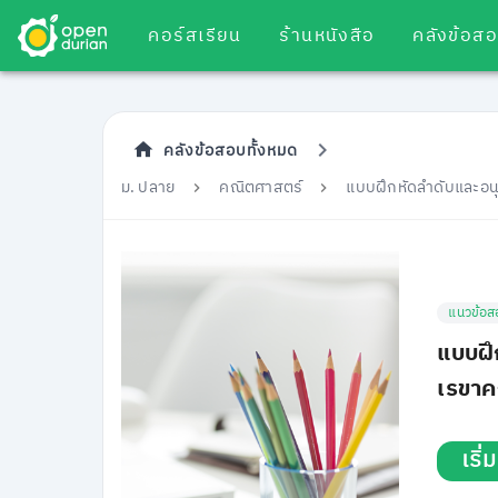
คอร์สเรียน
ร้านหนังสือ
คลังข้อส
คลังข้อสอบทั้งหมด
ม. ปลาย
คณิตศาสตร์
แบบฝึกหัดลำดับและอนุ
แนวข้อส
แบบฝึ
เรขาค
เริ