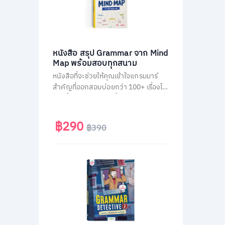
หนังสือ สรุป Grammar จาก Mind
Map พร้อมสอบทุกสนาม
หนังสือที่จะช่วยให้คุณเข้าใจแกรมมาร์
สำคัญที่ออกสอบบ่อยกว่า 100+ เรื่องได้
ง่ายขึ้น ผ่านการสรุปเนื้อหาเป็นภาพ
Mind Map ตามหลัก Schema Theory
ที่มาพร้อมกับการคัดกรองเนื้อหาแยก
฿290
฿390
ตามสนามสอบ และแบบฝึกหัดทบทวน
ท้ายบทอีกกว่า 300 ข้อ