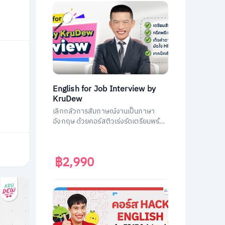
English for Job Interview by
KruDew
เลิกกลัวการสัมภาษณ์งานเป็นภาษา
อังกฤษ ด้วยคอร์สติวเร่งรัดเตรียมพร้อม
ประหยัดเวลา ได้งานชัวร์ ครูดิวเตรียม
คำถามที่เจอบ่อย วิธีการตอบมาครบหมด
แล้ว
฿2,990