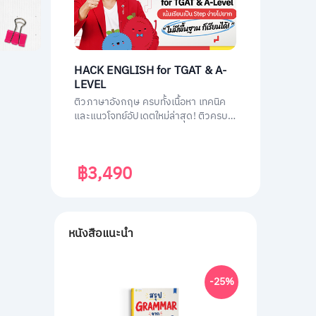
HACK ENGLISH for TGAT & A-
LEVEL
ติวภาษาอังกฤษ ครบทั้งเนื้อหา เทคนิค
และแนวโจทย์อัปเดตใหม่ล่าสุด! ติวครบ
ทุกพาร์ต พร้อมสอบทันที เก็บคะแนนเต็ม
ทั้ง TGAT1 หรือ TGAT ENG & A-LEVEL
ENG ติดมหาลัยได้ไม่ยาก!
฿3,490
หนังสือแนะนำ
-25%