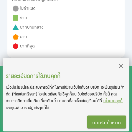
ไม่กำหนด
ง่าย
ยากปานกลาง
ยาก
ยากที่สุด
รายละเอียดการใช้งานคุกกี้
เพื่อประโยชน์และประสบการณ์ที่ดีในการใช้งานเว็บไซต์ของ บริษัท โอเพ่นดูเรียน จํา
สงวนลิขสิทธิ์โดย บริษัท โอเพ่นดูเรียน จำกัด 2021 ©︎ OpenDurian
กัด
(“โอเพ่นดูเรียน”)
โอเพ่นดูเรียนจึงใช้คุกกี้บนเว็บไซต์ของบริษัท ทั้งนี้ คุณ
Co., Ltd.
สามารถศึกษาเพิ่มเติม เกี่ยวกับนโยบายคุกกี้ของโอเพ่นดูเรียนได้ที่
นโยบายคุกกี้
TOEIC® and TOEFL® are registered trademarks of Educational Testing
และคุณสามารถปฏิเสธคุกกี้ได้
Service (ETS).
This product is not endorsed or approved by ETS.
ยอมรับทั้งหมด
เงื่อนไขการใช้งาน
นโยบายความเป็นส่วนตัว
ติดต่อเรา