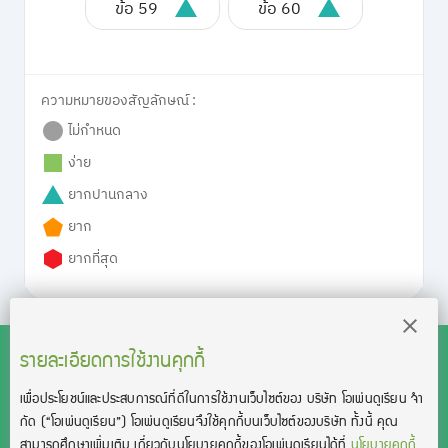
ข้อ 59
ข้อ 60
ความหมายของสัญลักษณ์ :
ไม่กำหนด
ง่าย
ยากปานกลาง
ยาก
ยากที่สุด
รายละเอียดการใช้งานคุกกี้
เพื่อประโยชน์และประสบการณ์ที่ดีในการใช้งานเว็บไซต์ของ บริษัท โอเพ่นดูเรียน จํา
สงวนลิขสิทธิ์โดย บริษัท โอเพ่นดูเรียน จำกัด 2021 ©︎ OpenDurian
กัด
(“โอเพ่นดูเรียน”)
โอเพ่นดูเรียนจึงใช้คุกกี้บนเว็บไซต์ของบริษัท ทั้งนี้ คุณ
Co., Ltd.
สามารถศึกษาเพิ่มเติม เกี่ยวกับนโยบายคุกกี้ของโอเพ่นดูเรียนได้ที่
นโยบายคุกกี้