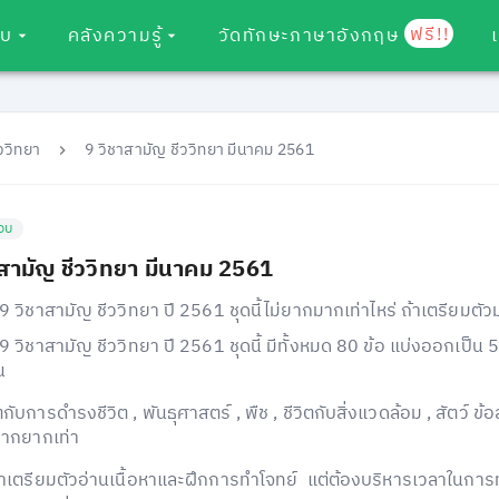
ฟรี!!
อบ
คลังความรู้
วัดทักษะภาษาอังกฤษ
ีววิทยา
9 วิชาสามัญ ชีววิทยา มีนาคม 2561
อบ
าสามัญ ชีววิทยา มีนาคม 2561
9 วิชาสามัญ ชีววิทยา ปี 2561 ชุดนี้ไม่ยากมากเท่าไหร่ ถ้าเตรียมตัว
9 วิชาสามัญ ชีววิทยา ปี 2561 ชุดนี้ มีทั้งหมด 80 ข้อ แบ่งออกเป็น 5
น
วิตกับการดำรงชีวิต , พันธุศาสตร์ , พืช , ชีวิตกับสิ่งแวดล้อม , สัตว์ ข้
มากยากเท่า
ถ้าเตรียมตัวอ่านเนื้อหาและฝึกการทำโจทย์ แต่ต้องบริหารเวลาในการท