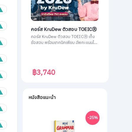
คอร์ส KruDew ติวสอบ TOEICⓇ
คอร์ส KruDew ติวสอบ TOEICⓇ เก็ง
ข้อสอบ พร้อมเทคนิคเพียบ อัพคะแนนได้
พุ่งพรวด ในเวลาไม่ถึงเดือน!
฿3,740
หนังสือแนะนำ
-25%