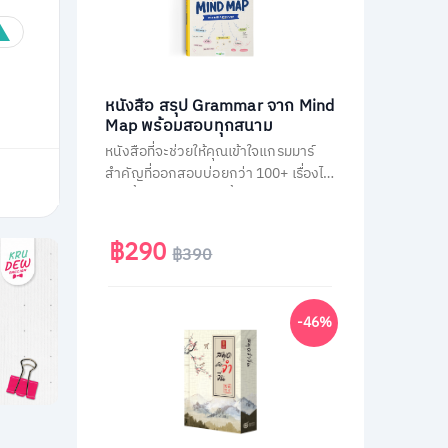
หนังสือ สรุป Grammar จาก Mind
Map พร้อมสอบทุกสนาม
หนังสือที่จะช่วยให้คุณเข้าใจแกรมมาร์
สำคัญที่ออกสอบบ่อยกว่า 100+ เรื่องได้
ง่ายขึ้น ผ่านการสรุปเนื้อหาเป็นภาพ
Mind Map ตามหลัก Schema Theory
ที่มาพร้อมกับการคัดกรองเนื้อหาแยก
฿290
฿390
ตามสนามสอบ และแบบฝึกหัดทบทวน
ท้ายบทอีกกว่า 300 ข้อ
-46%