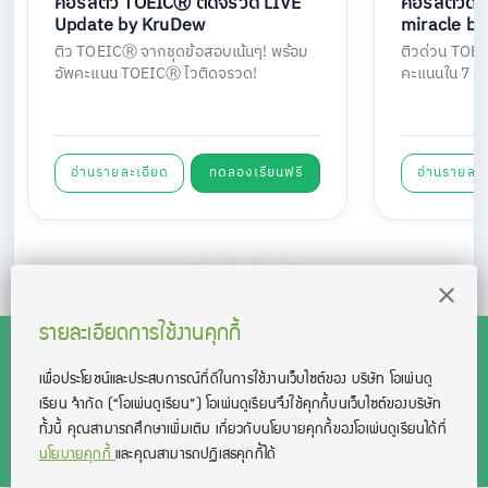
คอร์สติว TOEICⓇ ติดจรวด LIVE
คอร์สติวด
Update by KruDew
miracle b
ติว TOEICⓇ จากชุดข้อสอบเน้นๆ! พร้อม
ติวด่วน TOEI
อัพคะแนน TOEICⓇ ไวติดจรวด!
คะแนนใน 7 วัน 
อ่านรายละเอียด
ทดลองเรียนฟรี
อ่านรายละเ
รายละเอียดการใช้งานคุกกี้
เพื่อประโยชน์และประสบการณ์ที่ดีในการใช้งานเว็บไซต์ของ บริษัท โอเพ่นดู
เรียน จํากัด
(“โอเพ่นดูเรียน”)
โอเพ่นดูเรียนจึงใช้คุกกี้บนเว็บไซต์ของบริษัท
สงวนลิขสิทธิ์โดย บริษัท โอเพ่นดูเรียน จำกัด 2021 ©︎ OpenDurian
ทั้งนี้ คุณสามารถศึกษาเพิ่มเติม เกี่ยวกับนโยบายคุกกี้ของโอเพ่นดูเรียนได้ที่
Co., Ltd.
นโยบายคุกกี้
และคุณสามารถปฏิเสธคุกกี้ได้
TOEIC® and TOEFL® are registered trademarks of Educational Testing
Service (ETS).