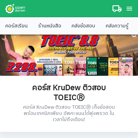
คอร์สเรียน
ร้านหนังสือ
คลังข้อสอบ
คลังความรู้
คอร์ส KruDew ติวสอบ
TOEICⓇ
คอร์ส KruDew ติวสอบ TOEICⓇ เก็งข้อสอบ
พร้อมเทคนิคเพียบ อัพคะแนนได้พุ่งพรวด ใน
เวลาไม่ถึงเดือน!