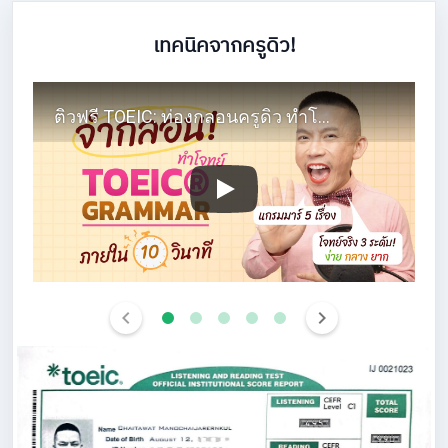
เทคนิคจากครูดิว!
ติวฟรี TOEIC: ท่องกลอนครูดิว ทำโจทย์ได้ใน 10 วินาที!