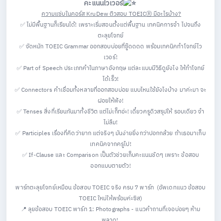
คะแนนไวเวอร์
ความแซ่บในคอร์ส KruDew ติวสอบ TOEICⓇ
มีอะไรบ้าง?
✅ ไม่มีพื้นฐานก็เรียนได้!
เพราะเริ่มสอนตั้งแต่พื้นฐาน เทคนิคการจำ ไปจนถึง
ตะลุยโจทย์
✅ จัดหนัก TOEIC Grammar ออกสอบบ่อยที่ซู๊ดดดด พร้อมเทคนิคทำโจทย์ไว
เวอร์!
✅ Part of Speech
ประเภทคำในภาษาอังกฤษ แต่ละแบบมีวิธีดูยังไง ให้ทำโจทย์
ได้เร็ว!
✅ Connectors
คำเชื่อมทั้งหลายที่ออกสอบบ่อย แบบไหนใช้ยังไงบ้าง มาค่ะมา จะ
ฝอยให้ฟัง!
✅ Tenses
สิ่งที่เรียนกันมาทั้งชีวิต แต่ไม่เก็ทอ่ะ! เดี๋ยวครูดิวสรุปให้ รอบเดียว จำ
ไม่ลืม!
✅ Participles
เรื่องที่คิดว่ายาก แต่จริงๆ มันง่ายยิ่งกว่าปอกกล้วย ถ้าเธอมาเก็บ
เทคนิคจากครูไป!
✅ If-Clause และ Comparison
เป็นตัวช่วยเก็บคะแนนชัดๆ เพราะ ข้อสอบ
ออกแบบตายตัว!
พาร์ทตะลุยโจทย์เหมือน ข้อสอบ TOEIC จริง ครบ 7 พาร์ท (อัพเดทแนว ข้อสอบ
TOEIC ใหม่ให้พร้อมค่ะซิส)
📍 ลุยข้อสอบ TOEIC พาร์ท 1: Photographs
- แนวคำถามที่เจอบ่อยๆ ห้าม
พลาด!