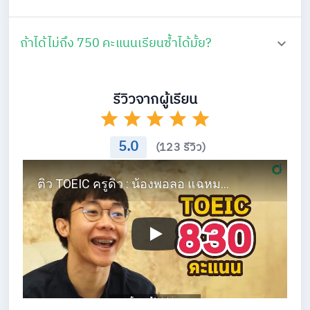
ถ้าได้ไม่ถึง 750 คะแนนเรียนซ้ำได้มั้ย?
รีวิวจากผู้เรียน
5.0
(123 รีวิว)
ติว TOEIC ครูดิว : น้องพอลอ แฉหมด! คว้า TOEIC 830 คะแนน ใน 1 เดือน!!