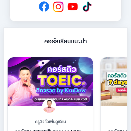
คอร์สเรียนแนะนำ
ครูดิว โอเพ่นดูเรียน
คร