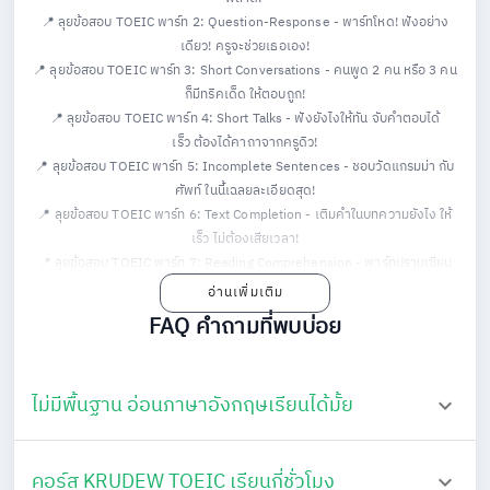
📍 ลุยข้อสอบ TOEIC พาร์ท 2: Question-Response
- พาร์ทโหด! ฟังอย่าง
เดียว! ครูจะช่วยเธอเอง!
📍 ลุยข้อสอบ TOEIC พาร์ท 3: Short Conversations
- คนพูด 2 คน หรือ 3 คน
ก็มีทริคเด็ด ให้ตอบถูก!
📍 ลุยข้อสอบ TOEIC พาร์ท 4: Short Talks
- ฟังยังไงให้ทัน จับคำตอบได้
เร็ว ต้องได้คาถาจากครูดิว!
📍 ลุยข้อสอบ TOEIC พาร์ท 5: Incomplete Sentences
- ชอบวัดแกรมม่า กับ
ศัพท์ ในนี้เฉลยละเอียดสุด!
📍 ลุยข้อสอบ TOEIC พาร์ท 6: Text Completion
- เติมคำในบทความยังไง ให้
เร็ว ไม่ต้องเสียเวลา!
📍 ลุยข้อสอบ TOEIC พาร์ท 7: Reading Comprehension
- พาร์ทปราบเซียน
แต่! เรียนคอร์สนี้แล้ว ทำได้ชัวร์ป๊าบ!
อ่านเพิ่มเติม
FAQ คำถามที่พบบ่อย
ไม่มีพื้นฐาน อ่อนภาษาอังกฤษเรียนได้มั้ย
คอร์ส KRUDEW TOEIC เรียนกี่ชั่วโมง