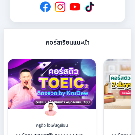
คอร์สเรียนแนะนำ
ครูดิว โอเพ่นดูเรียน
คร