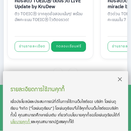
คอร์สติว TOEICⓇ ติดจรวด LIVE
คอร์สติวด
Update by KruDew
miracle b
ติว TOEICⓇ จากชุดข้อสอบเน้นๆ! พร้อม
ติวด่วน TOEI
อัพคะแนน TOEICⓇ ไวติดจรวด!
คะแนนใน 7 วัน 
อ่านรายละเอียด
ทดลองเรียนฟรี
อ่านรายละเ
รายละเอียดการใช้งานคุกกี้
เพื่อประโยชน์และประสบการณ์ที่ดีในการใช้งานเว็บไซต์ของ บริษัท โอเพ่นดู
เรียน จํากัด
(“โอเพ่นดูเรียน”)
โอเพ่นดูเรียนจึงใช้คุกกี้บนเว็บไซต์ของบริษัท
สงวนลิขสิทธิ์โดย บริษัท โอเพ่นดูเรียน จำกัด 2021 ©︎ OpenDurian
ทั้งนี้ คุณสามารถศึกษาเพิ่มเติม เกี่ยวกับนโยบายคุกกี้ของโอเพ่นดูเรียนได้ที่
Co., Ltd.
นโยบายคุกกี้
และคุณสามารถปฏิเสธคุกกี้ได้
TOEIC® and TOEFL® are registered trademarks of Educational Testing
Service (ETS).