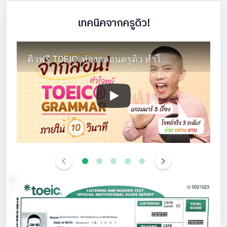
เทคนิคจากครูดิว!
ติวฟรี TOEIC: ท่องกลอนครูดิว ทำโจทย์ได้ใน 10 วินาที!