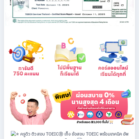
ครูดิว
ติวสอบ TOEICⓇ
เก็ง ข้อสอบ TOEIC พร้อมเทคนิค อัพ