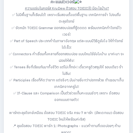
คะแนนไวเวอร์
ความแซ่บในคอร์ส KruDew ติวสอบ TOEICⓇ
มีอะไรบ้าง?
✅ ไม่มีพื้นฐานก็เรียนได้!
เพราะเริ่มสอนตั้งแต่พื้นฐาน เทคนิคการจำ ไปจนถึง
ตะลุยโจทย์
✅ จัดหนัก TOEIC Grammar ออกสอบบ่อยที่ซู๊ดดดด พร้อมเทคนิคทำโจทย์ไว
เวอร์!
✅ Part of Speech
ประเภทคำในภาษาอังกฤษ แต่ละแบบมีวิธีดูยังไง ให้ทำโจทย์
ได้เร็ว!
✅ Connectors
คำเชื่อมทั้งหลายที่ออกสอบบ่อย แบบไหนใช้ยังไงบ้าง มาค่ะมา จะ
ฝอยให้ฟัง!
✅ Tenses
สิ่งที่เรียนกันมาทั้งชีวิต แต่ไม่เก็ทอ่ะ! เดี๋ยวครูดิวสรุปให้ รอบเดียว จำ
ไม่ลืม!
✅ Participles
เรื่องที่คิดว่ายาก แต่จริงๆ มันง่ายยิ่งกว่าปอกกล้วย ถ้าเธอมาเก็บ
เทคนิคจากครูไป!
✅ If-Clause และ Comparison
เป็นตัวช่วยเก็บคะแนนชัดๆ เพราะ ข้อสอบ
ออกแบบตายตัว!
พาร์ทตะลุยโจทย์เหมือน ข้อสอบ TOEIC จริง ครบ 7 พาร์ท (อัพเดทแนว ข้อสอบ
TOEIC ใหม่ให้พร้อมค่ะซิส)
📍 ลุยข้อสอบ TOEIC พาร์ท 1: Photographs
- แนวคำถามที่เจอบ่อยๆ ห้าม
พลาด!