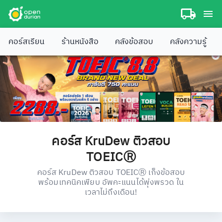
คอร์สเรียน
ร้านหนังสือ
คลังข้อสอบ
คลังความรู้
คอร์ส KruDew ติวสอบ
TOEICⓇ
คอร์ส KruDew ติวสอบ TOEICⓇ เก็งข้อสอบ
พร้อมเทคนิคเพียบ อัพคะแนนได้พุ่งพรวด ใน
เวลาไม่ถึงเดือน!