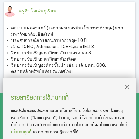
ครูดิว โอเพ่นดูเรียน
คณะมนุษยศาสตร์ (เอกภาษาเยอรมัน/โทภาษาอังกฤษ) จาก
มหาวิทยาลัยเชียงใหม่
ประสบการณ์การสอนภาษาอังกฤษ 10 ปี
สอน TOEIC , Admission, TOEFL,และ IELTS
วิทยากรรับเชิญมหาวิทยาลัยเกษตรศาสตร์
วิทยากรรับเชิญมหาวิทยาลัยมหิดล
วิทยากรรับเชิญองค์กรชั้นนำ เช่น เมจิ, ปตท., SCG,
ตลาดหลักทรัพย์แห่งประเทศไทย
รายละเอียดการใช้งานคุกกี้
เพื่อประโยชน์และประสบการณ์ที่ดีในการใช้งานเว็บไซต์ของ บริษัท โอเพ่นดู
เรียน จํากัด
(“โอเพ่นดูเรียน”)
โอเพ่นดูเรียนจึงใช้คุกกี้บนเว็บไซต์ของบริษัท
สงวนลิขสิทธิ์โดย บริษัท โอเพ่นดูเรียน จำกัด 2021 ©︎ OpenDurian
ทั้งนี้ คุณสามารถศึกษาเพิ่มเติม เกี่ยวกับนโยบายคุกกี้ของโอเพ่นดูเรียนได้ที่
Co., Ltd.
นโยบายคุกกี้
และคุณสามารถปฏิเสธคุกกี้ได้
TOEIC® and TOEFL® are registered trademarks of Educational Testing
Service (ETS).