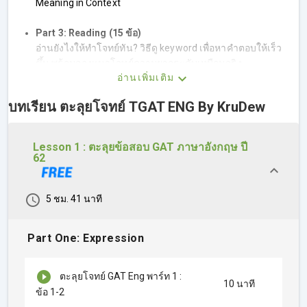
Meaning in Context
Part 3: Reading (15 ข้อ)
อ่านยังไงให้ทำโจทย์ทัน? วิธีดู keyword เพื่อหาคำตอบให้เร็ว
ขึ้น พร้อมลองแนวโจทย์ความยากระดับเหมือนจริง
อ่านเพิ่มเติม
Part 4: Structure & Writing (15 ข้อ)
บทเรียน ตะลุยโจทย์ TGAT ENG By KruDew
พาร์ทนี้เน้นเทคนิคแกรมม่า และโครงสร้างทางไวยากรณ์
ครูดิวจะพาทำทั้ง Error Identification, Cloze Test, และ
Paragraph Completion
Lesson 1 : ตะลุยข้อสอบ GAT ภาษาอังกฤษ ปี
62
ครูดิวพาติวข้อสอบ GAT ENG 62 แบบเข้มข้น ครบทุกพาร์ท รับรอง
ว่าเรียนแล้ว ได้เทคนิคไปปราบโจทย์ทุกแบบแน่นอน! อัพคะแนน
5 ชม. 41 นาที
GAT ENG ให้พุ่งปรี๊ด ยื่นเข้าคณะในฝันได้เลย!
Part One: Expression
ตะลุยโจทย์ GAT Eng พาร์ท 1 :
10 นาที
ข้อ 1-2