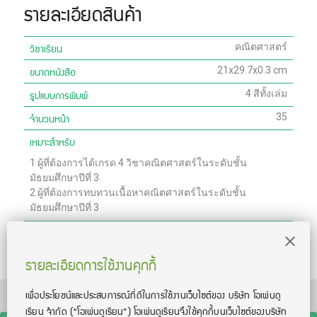
รายละเอียดสินค้า
วิชาเรียน
คณิตศาสตร์
ขนาดหนังสือ
21x29.7x0.3 cm
รูปแบบการพิมพ์
4 สีทั้งเล่ม
จำนวนหน้า
35
เหมาะสำหรับ
1
ผู้ที่ต้องการได้เกรด 4 วิชาคณิตศาสตร์ในระดับชั้น
มัธยมศึกษาปีที่ 3
2
ผู้ที่ต้องการทบทวนเนื้อหาคณิตศาสตร์ในระดับชั้น
มัธยมศึกษาปีที่ 3
สิ่งที่จะได้รับ
-
ชีทสรุปเนื้อหา คณิต ม.3 เทอม 2
รายละเอียดการใช้งานคุกกี้
เพื่อประโยชน์และประสบการณ์ที่ดีในการใช้งานเว็บไซต์ของ บริษัท โอเพ่นดู
TOEIC® and TOEFL® are registered trademarks of Educational Testing Service
(ETS). This product is not endorsed or approved by ETS.
เรียน จํากัด
(“โอเพ่นดูเรียน”)
โอเพ่นดูเรียนจึงใช้คุกกี้บนเว็บไซต์ของบริษัท