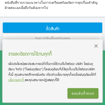
หนังสือที่รวบรวมแนวทางในการเตรียมพร้อมจัดการทุกเรื่องสำคัญ
ด้วยตนเองเมื่อถึงวันต้องจากไป
ซื้อสินค้า
*ผลการเรียนขึ้นอยู่กับบุคคล
รายละเอียดการใช้งานคุกกี้
เพื่อประโยชน์และประสบการณ์ที่ดีในการใช้งานเว็บไซต์ของ บริษัท โอเพ่นดู
เรียน จํากัด
(“โอเพ่นดูเรียน”)
โอเพ่นดูเรียนจึงใช้คุกกี้บนเว็บไซต์ของบริษัท
สงวนลิขสิทธิ์โดย บริษัท โอเพ่นดูเรียน จำกัด 2021 ©︎ OpenDurian
ทั้งนี้ คุณสามารถศึกษาเพิ่มเติม เกี่ยวกับนโยบายคุกกี้ของโอเพ่นดูเรียนได้ที่
Co., Ltd.
นโยบายคุกกี้
และคุณสามารถปฏิเสธคุกกี้ได้
TOEIC® and TOEFL® are registered trademarks of Educational Testing
Service (ETS).
This product is not endorsed or approved by ETS.
ยอมรับทั้งหมด
เงื่อนไขการใช้งาน
นโยบายความเป็นส่วนตัว
ติดต่อเรา