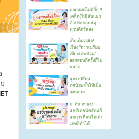
บอกหมดไม่มีกั๊ก!!!
เคล็ด(ไม่)ลับแยก
ตัวประกอบพหุ
นามดีกรีสอง
เก็บเต็มคณิต!
เรื่อง "การเปรียบ
เทียบเศษส่วน"
ออกสอบกี่ครั้งก็ไม่
พลาด!
ง
สูตรเปลี่ยน
อบ
ทศนิยมซ้ำให้เป็น
เศษส่วน
NET
ม. ต้น หายงง!
แชร์เทคนิคลัดแก้
สมการที่คนไม่เก่ง
เลขก็ทำได้