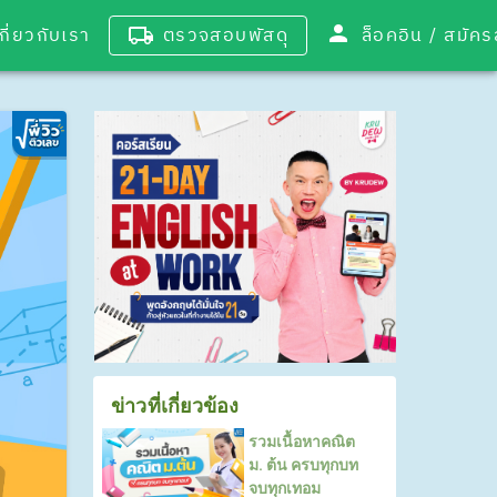
เกี่ยวกับเรา
ตรวจสอบพัสดุ
ล็อคอิน / 
ข่าวที่เกี่ยวข้อง
รวมเนื้อหาคณิต
ม. ต้น ครบทุกบท
จบทุกเทอม