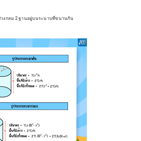
รูปวงกลม 2 ฐานอยู่บนระนาบที่ขนานกัน