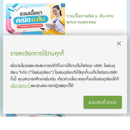
รวมเนื้อหาคณิต ม. ต้น ครบ
ทุกบท จบทุกเทอม
บอกหมดไม่มีกั๊ก!!!
รายละเอียดการใช้งานคุกกี้
เคล็ด(ไม่)ลับแยกตัวประกอบ
พหุนามดีกรีสอง
เพื่อประโยชน์และประสบการณ์ที่ดีในการใช้งานเว็บไซต์ของ บริษัท โอเพ่นดู
เรียน จํากัด
(“โอเพ่นดูเรียน”)
โอเพ่นดูเรียนจึงใช้คุกกี้บนเว็บไซต์ของบริษัท
ทั้งนี้ คุณสามารถศึกษาเพิ่มเติม เกี่ยวกับนโยบายคุกกี้ของโอเพ่นดูเรียนได้ที่
นโยบายคุกกี้
และคุณสามารถปฏิเสธคุกกี้ได้
สรุปสูตรปริมาตรและพื้นที่
ผิวของรูปเรขาคณิต 3 มิติ
ยอมรับทั้งหมด
สูตรเปลี่ยนทศนิยมซ้ำให้เป็น
เศษส่วน