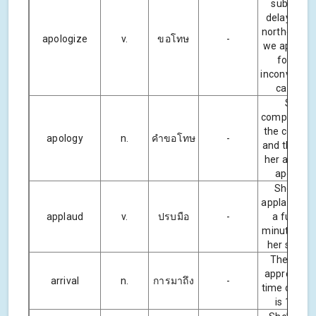
subject t
delay on t
northern lin
apologize
v.
ขอโทษ
-
we apologi
for any
inconvenie
caused.
She
complained
the compa
apology
n.
คำขอโทษ
-
and they se
her a writt
apology.
She was
applauded 
applaud
v.
ปรบมือ
-
a full five
minutes aft
her speech
The train’
approxima
arrival
n.
การมาถึง
-
time of arri
is 10.30.