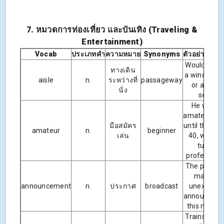
7. หมวดการท่องเที่ยว และบันเทิง (Traveling &
Entertainment)
Vocab
ประเภทคำ
ความหมาย
Synonyms
ตัวอย่างประ
Would you l
ทางเดิน
a window s
aisle
n.
ระหว่างที่
passageway
or an aisl
นั่ง
seat?
He was a
amateur sin
มือสมัคร
until the age
amateur
n.
beginner
เล่น
40, when 
turned
professiona
The presid
made an
announcement
n.
ประกาศ
broadcast
unexpecte
announcem
this mornin
Trains may