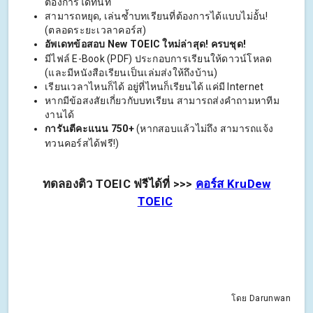
ต้องการได้ทันที
สามารถหยุด, เล่นซ้ำบทเรียนที่ต้องการได้แบบไม่อั้น!
(ตลอดระยะเวลาคอร์ส)
อัพเดทข้อสอบ New TOEIC ใหม่ล่าสุด! ครบชุด!
มีไฟล์ E-Book (PDF) ประกอบการเรียนให้ดาวน์โหลด
(และมีหนังสือเรียนเป็นเล่มส่งให้ถึงบ้าน)
เรียนเวลาไหนก็ได้ อยู่ที่ไหนก็เรียนได้ แค่มี Internet
หากมีข้อสงสัยเกี่ยวกับบทเรียน สามารถส่งคำถามหาทีม
งานได้
การันตีคะแนน 750+
(หากสอบแล้วไม่ถึง สามารถแจ้ง
ทวนคอร์สได้ฟรี!)
ทดลองติว TOEIC ฟรีได้ที่ >>>
คอร์ส KruDew
TOEIC
โดย Darunwan