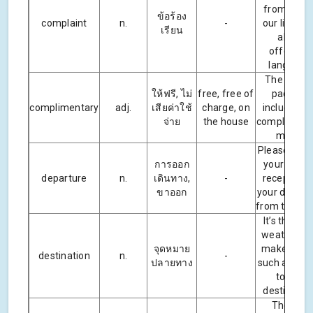
from one 
ข้อร้อง
complaint
n.
-
our listene
เรียน
about
offensiv
language
The specia
ให้ฟรี, ไม่
free, free of
package
complimentary
adj.
เสียค่าใช้
charge, on
includes t
จ่าย
the house
compliment
meals.
Please hand
การออก
your keys 
departure
n.
เดินทาง,
-
reception 
ขาออก
your depart
from the hot
It’s the go
weather th
จุดหมาย
makes Spa
destination
n.
-
ปลายทาง
such a popu
tourist
destinatio
The tour