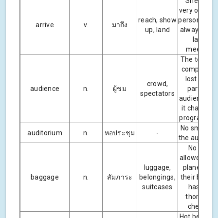
She’s not 
very organi
reach, show
person and 
arrive
v.
มาถึง
up, land
always arri
late at
meetings
The televis
company h
lost a larg
crowd,
audience
n.
ผู้ชม
part of it
spectators
audience si
it changed i
programmi
No smoking
auditorium
n.
หอประชุม
-
the auditori
No one is
allowed on 
luggage,
plane unle
baggage
n.
สัมภาระ
belongings,
their bagg
suitcases
has been
thoroughl
checked.
Hot bevera