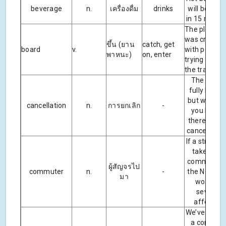
beverage
n.
เครื่องดื่ม
drinks
will be ser
in 15 minut
The platfor
was cramm
ขึ้น (ยาน
catch, get
board
v.
with people
พาหนะ)
on, enter
trying to bo
the train.
The hotel 
fully booke
but we will 
cancellation
n.
การยกเลิก
-
you know i
there are a
cancellatio
If a strike d
take place
commuters 
ผู้สัญจรไป
commuter
n.
-
the Northea
มา
would be
severely
affected
We’ve recei
a complain