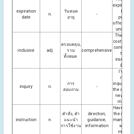
expiration
expiration
วันหมด
for th
n.
-
date
อายุ
purcha
offers rem
unchang
The inclu
cost of the
ครอบคลุม,
complete 
inclusive
adj.
รวม
comprehensive
tax an
ทั้งหมด
insurance
£9,800
I’ve be
makin
การ
inquiries 
inquiry
n.
-
สอบถาม
the cost o
new print
machine
Have you 
คำสั่ง, คำ
direction,
the instru
instruction
n.
แนะนำ
guidance,
manual for
การใช้งาน
information
washin
machin