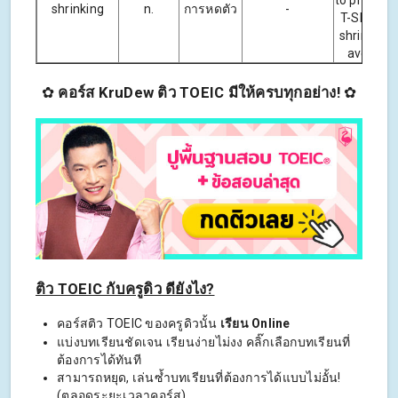
shrinking
n.
การหดตัว
-
T-Shirts 
shrinking i
avoid he
✿
คอร์ส KruDew ติว TOEIC มีให้ครบทุกอย่าง!
✿
ติว TOEIC กับครูดิว ดียังไง?
คอร์สติว TOEIC ของครูดิวนั้น
เรียน Online
แบ่งบทเรียนชัดเจน เรียนง่ายไม่งง คลิ๊กเลือกบทเรียนที่
ต้องการได้ทันที
สามารถหยุด, เล่นซ้ำบทเรียนที่ต้องการได้แบบไม่อั้น!
(ตลอดระยะเวลาคอร์ส)