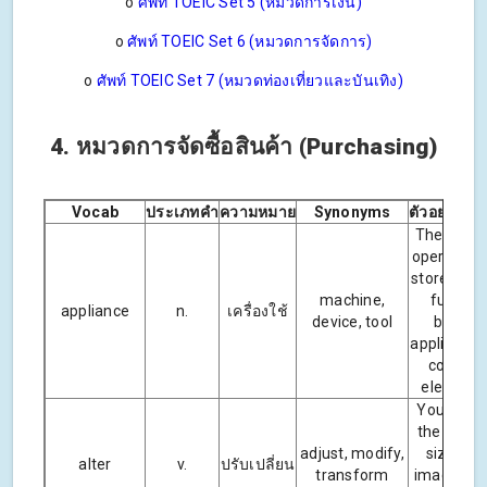
o
ศัพท์ TOEIC Set 5 (หมวดการเงิน)
o
ศัพท์ TOEIC Set 6 (หมวดการจัดการ)
o
ศัพท์ TOEIC Set 7 (หมวดท่องเที่ยวและบันเทิง)
4. หมวดการจัดซื้อสินค้า (Purchasing)
Vocab
ประเภทคำ
ความหมาย
Synonyms
ตัวอย่างป
The comp
operates r
stores that
machine,
furnitur
appliance
n.
เครื่องใช้
device, tool
bedding
appliances
consum
electroni
You can a
the color
adjust, modify,
size of 
alter
v.
ปรับเปลี่ยน
transform
image usi