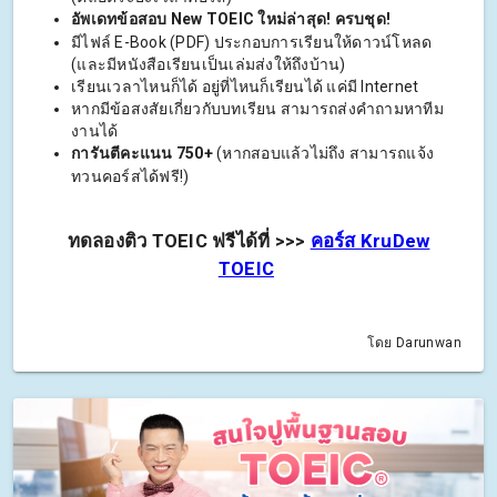
อัพเดทข้อสอบ New TOEIC ใหม่ล่าสุด! ครบชุด!
มีไฟล์ E-Book (PDF) ประกอบการเรียนให้ดาวน์โหลด
(และมีหนังสือเรียนเป็นเล่มส่งให้ถึงบ้าน)
เรียนเวลาไหนก็ได้ อยู่ที่ไหนก็เรียนได้ แค่มี Internet
หากมีข้อสงสัยเกี่ยวกับบทเรียน สามารถส่งคำถามหาทีม
งานได้
การันตีคะแนน 750+
(หากสอบแล้วไม่ถึง สามารถแจ้ง
ทวนคอร์สได้ฟรี!)
ทดลองติว TOEIC ฟรีได้ที่ >>>
คอร์ส KruDew
TOEIC
โดย Darunwan