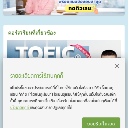
คอร์สเรียนที่เกี่ยวข้อง
รายละเอียดการใช้งานคุกกี้
เพื่อประโยชน์และประสบการณ์ที่ดีในการใช้งานเว็บไซต์ของ บริษัท โอเพ่นดู
เรียน จํากัด
(“โอเพ่นดูเรียน”)
โอเพ่นดูเรียนจึงใช้คุกกี้บนเว็บไซต์ของบริษัท
ทั้งนี้ คุณสามารถศึกษาเพิ่มเติม เกี่ยวกับนโยบายคุกกี้ของโอเพ่นดูเรียนได้ที่
นโยบายคุกกี้
และคุณสามารถปฏิเสธคุกกี้ได้
คอร์ส KruDew ติวสอบ TOEICⓇ
คอร์ส KruDew ติวสอบ TOEICⓇ เก็งข้อสอบ พร้อมเทคนิคเพียบ อัพ
คะแนนได้พุ่งพรวด ในเวลาไม่ถึงเดือน!
ยอมรับทั้งหมด