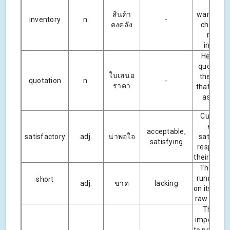
in the
สินค้า
warehous
inventory
n.
-
คงคลัง
checked 
regula
interval
Here is 
quotation
ใบเสนอ
the prod
quotation
n.
-
ราคา
that you 
asked fo
Custome
expec
acceptable,
satisfactory
adj.
น่าพอใจ
satisfact
satisfying
responses
their dema
The plant
running s
short
adj.
ขาด
lacking
on its supp
raw materi
The mo
important 
to prevent