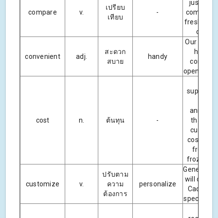
just does
เปรียบ
compare
v.
-
compare 
เทียบ
freshly gr
coffee
Our local 
สะดวก
has ver
convenient
adj.
handy
สบาย
conveni
opening ho
The
supermar
chain
announc
cost
n.
ต้นทุน
-
that it 
cutting 
cost of all
fresh a
frozen me
General M
ปรับตาม
will custo
customize
v.
ความ
personalize
Cadillacs
ต้องการ
special cli
Our