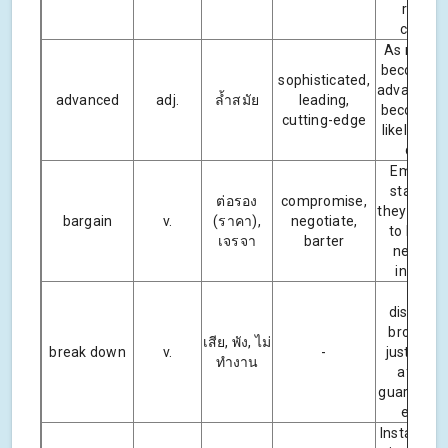
remot
control
As machi
become m
sophisticated,
advanced, 
advanced
adj.
ล้ำสมัย
leading,
become m
cutting-edge
likely to b
down.
Employe
stated t
ต่อรอง
compromise,
they were 
bargain
v.
(ราคา),
negotiate,
to bargai
เจรจา
barter
new wa
increas
Our
dishwas
broke d
เสีย, พัง, ไม่
break down
v.
-
just a mo
ทำงาน
after t
guarantee
expired
Instant co