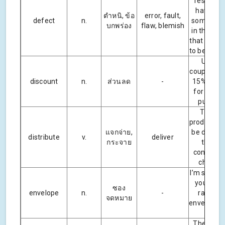
research
have fo
ตำหนิ, ข้อ
error, fault,
defect
n.
some def
บกพร่อง
flaw, blemish
in the pro
that was a
to be laun
Use thi
coupon to 
discount
n.
ส่วนลด
-
15% disc
for your f
purchas
The ne
product wil
แจกจ่าย,
be distrib
distribute
v.
deliver
กระจาย
throug
conventio
channel
I’m sorry to
you that
ซอง
envelope
n.
-
ran out 
จดหมาย
envelopes 
now.
The April