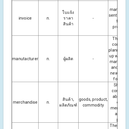
The
manufact
ใบแจ้ง
sent an in
invoice
n.
ราคา
-
for th
สินค้า
producti
costs.
The des
company
planning to
up with a 
manutacturer
n.
ผู้ผลิต
-
manufact
and creat
new rang
footwea
Shoppe
complai
about po
สินค้า,
goods, product,
merchandise
n.
qualit
ผลิตภัณฑ์
commodity
merchand
and hig
prices.
The inven