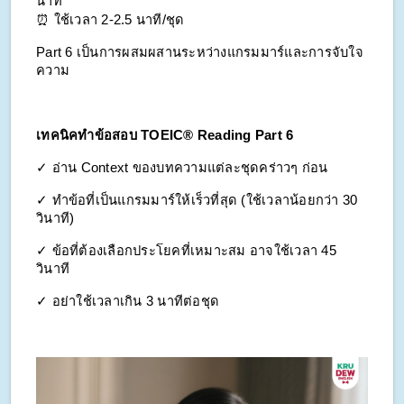
นาที
⏰ ใช้เวลา 2-2.5 นาที/ชุด
Part 6 เป็นการผสมผสานระหว่างแกรมมาร์และการจับใจ
ความ
เทคนิคทำข้อสอบ TOEIC® Reading Part 6
✓ อ่าน Context ของบทความแต่ละชุดคร่าวๆ ก่อน
✓ ทำข้อที่เป็นแกรมมาร์ให้เร็วที่สุด (ใช้เวลาน้อยกว่า 30 
วินาที)
✓ ข้อที่ต้องเลือกประโยคที่เหมาะสม อาจใช้เวลา 45 
วินาที
✓ อย่าใช้เวลาเกิน 3 นาทีต่อชุด