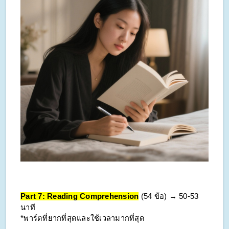
Part 7: Reading Comprehension
 (54 ข้อ) → 50-53 
นาที
*พาร์ตที่ยากที่สุดและใช้เวลามากที่สุด