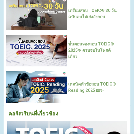
เตรียมสอบ TOEIC® 30 วัน
ฉบับคนไม่เก่งอังกฤษ
ขั้นตอนจองสอบ TOEIC®
2025✨ ครบจบในโพสต์
เดียว
เทคนิคทำข้อสอบ TOEIC®
Reading 2025 📖✨
คอร์สเรียนที่เกี่ยวข้อง