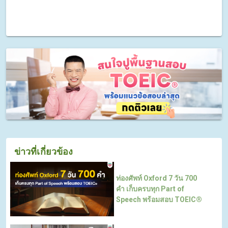
ข่าวที่เกี่ยวข้อง
ท่องศัพท์ Oxford 7 วัน 700
คำ เก็บครบทุก Part of
Speech พร้อมสอบ TOEIC®