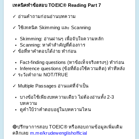
เทคนิคทำข้อสอบ TOEIC® Reading Part 7
✓ อ่านคำถามก่อนอ่านบทความ
✓ ใช้เทคนิค Skimming และ Scanning
Skimming: อ่านผ่านๆ เพื่อจับใจความหลัก
Scanning: หาคำสำคัญที่ต้องการ
✓ ข้อที่หาคำตอบได้ง่าย ทำก่อน
Fact-finding questions (หาข้อเท็จจริงตรงๆ) ทำก่อน
Inference questions (ข้อที่ต้องใช้ความคิด) ทำทีหลัง
✓ ระวังคำถาม NOT/TRUE
✓ Multiple Passages อ่านแค่ที่จำเป็น
บางข้อใช้เพียงบทความเดียว ไม่ต้องอ่านทั้ง 2-3 
บทความ
ดูคำใบ้ว่าคำตอบอยู่ในบทความไหน
🔴ปรึกษาการสอบ TOEIC® หรือสอบถามข้อมูลเพิ่มเติม 
คลิกเลย 
m.me/krudewenglishofficial