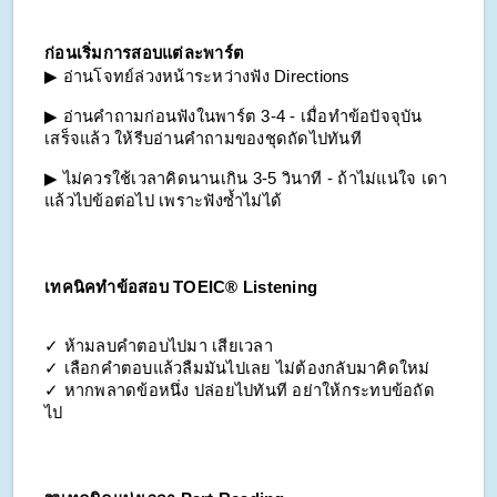
ก่อนเริ่มการสอบแต่ละพาร์ต
▶ อ่านโจทย์ล่วงหน้าระหว่างฟัง Directions
▶ อ่านคำถามก่อนฟังในพาร์ต 3-4 - เมื่อทำข้อปัจจุบัน
เสร็จแล้ว ให้รีบอ่านคำถามของชุดถัดไปทันที
▶ ไม่ควรใช้เวลาคิดนานเกิน 3-5 วินาที - ถ้าไม่แน่ใจ เดา
แล้วไปข้อต่อไป เพราะฟังซ้ำไม่ได้
เทคนิคทำข้อสอบ TOEIC® Listening
✓ ห้ามลบคำตอบไปมา เสียเวลา
✓ เลือกคำตอบแล้วลืมมันไปเลย ไม่ต้องกลับมาคิดใหม่
✓ หากพลาดข้อหนึ่ง ปล่อยไปทันที อย่าให้กระทบข้อถัด
ไป