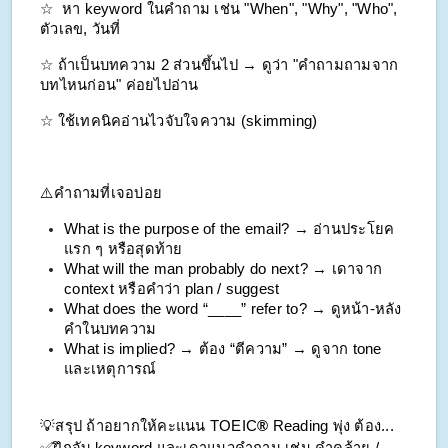
☆  หา keyword ในคำถาม เช่น "When", "Why", "Who", 
ตัวเลข, วันที่
☆ ถ้าเป็นบทความ 2 ส่วนขึ้นไป → ดูว่า "คำถามถามจาก
บทไหนก่อน" ค่อยไปอ่าน
☆ ใช้เทคนิคอ่านไวจับใจความ (skimming)
⚠️คำถามที่เจอบ่อย
What is the purpose of the email? → อ่านประโยค
แรก ๆ หรือสุดท้าย
What will the man probably do next? → เดาจาก 
context หรือคำว่า plan / suggest
What does the word “____” refer to? → ดูหน้า-หลัง
คำในบทความ
What is implied? → ต้อง “ตีความ” → ดูจาก tone 
และเหตุการณ์
💡สรุป ถ้าอยากให้คะแนน TOEIC​
®
 Reading พุ่ง ต้อง...
✅ฝึกจับ keyword และเดาแนวคำถาม เช่น คำคล้าย / 