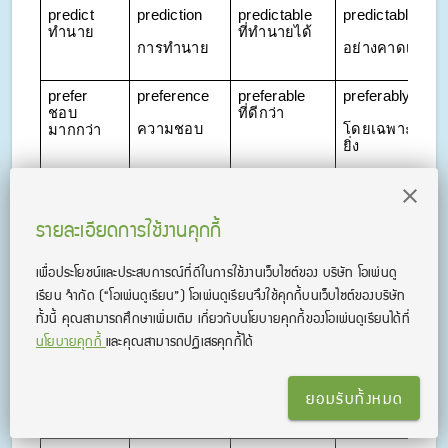
predict 
prediction
predictable 
predictably
ทำนาย
ที่ทำนายได้
การทำนาย
อย่างคาดเดาได้
prefer 
preference
preferable 
preferably
ชอบ
ที่ดีกว่า
ความชอบ
โดยเฉพาะอย่าง
มากกว่า
ยิ่ง
present 
presentation
present 
presently
นำเสนอ
ปัจจุบัน
รายละเอียดการใช้งานคุกกี้
การนำเสนอ
เร็ว ๆ นี้
เพื่อประโยชน์และประสบการณ์ที่ดีในการใช้งานเว็บไซต์ของ บริษัท โอเพ่นดู
prevent 
prevention
preventive 
preventively
เรียน จํากัด
(“โอเพ่นดูเรียน”)
โอเพ่นดูเรียนจึงใช้คุกกี้บนเว็บไซต์ของบริษัท
ป้องกัน
ป้องกันได้
การป้องกัน
อย่างป้องกันไว้
ทั้งนี้ คุณสามารถศึกษาเพิ่มเติม เกี่ยวกับนโยบายคุกกี้ของโอเพ่นดูเรียนได้ที่
นโยบายคุกกี้
และคุณสามารถปฏิเสธคุกกี้ได้
proceed 
procedure
procedural 
procedurally
ดำเนินการ
ที่เป็นขั้นตอน
ขั้นตอน
อย่างเป็นกระ
ยอมรับทั้งหมด
บวนการ