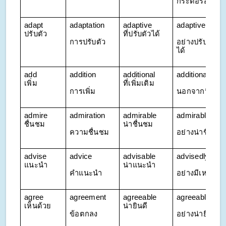
กระตือรือร้น
adapt 
adaptation
adaptive 
adaptively
ปรับตัว
ที่ปรับตัวได้
การปรับตัว
อย่างปรับตัว
ได้
add 
addition
additional 
additionally
เพิ่ม
ที่เพิ่มเติม
การเพิ่ม
นอกจากนี้
admire 
admiration
admirable 
admirably
ชื่นชม
น่าชื่นชม
ความชื่นชม
อย่างน่าชื่นชม
advise 
advice
advisable 
advisedly
แนะนำ
น่าแนะนำ
คำแนะนำ
อย่างมีเหตุผล
agree 
agreement
agreeable 
agreeably
เห็นด้วย
น่ายินดี
ข้อตกลง
อย่างน่ายินดี