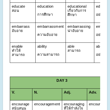
educate 
education
educational 
educatio
สอน
เกี่ยวกับการ
การศึกษา
อย่างกา
ศึกษา
embarrass 
embarrassment
embarrassing 
embarra
อับอาย
น่าอับอาย
ความอับอาย
อย่างน่า
enable 
ability
able 
ably
ทำให้
สามารถ
ความสามารถ
อย่างสา
สามารถ
DAY 3
V.
N.
Adj. 
Adv.
encourage 
encouragement
encouraging 
encouraging
สนับสนุน
ที่ให้กำลังใจ