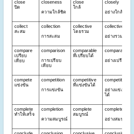
close 
closeness
close 
closely
ปิด
ใกล้
ความใกล้ชิด
อย่างใกล้ชิด
collect 
collection
collective 
collectively
สะสม
โดยรวม
การสะสม
อย่างรวมกัน
compare 
comparison
comparable 
comparably
เปรียบ
ที่เปรียบได้
การเปรียบ
อย่างเปรียบได้
เทียบ
เทียบ
compete 
competition
competitive 
competitively
แข่งขัน
ที่แข่งขันได้
การแข่งขัน
อย่างแข่งขัน
ได้
complete 
completion
complete 
completely
ทำให้เสร็จ
สมบูรณ์
ความสมบูรณ์
อย่างสมบูรณ์
conclude 
conclusion
conclusive 
conclusively