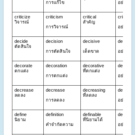
การแก้ไข
อย่างถูก
criticize 
criticism
critical 
critically
วิจารณ์
สำคัญ
การวิจารณ์
อย่างสำ
decide 
decision
decisive
decisive
ตัดสินใจ
การตัดสินใจ
เด็ดขาด
อย่างเด
decorate 
decoration
decorative 
decorati
ตกแต่ง
ที่ตกแต่ง
การตกแต่ง
อย่างสว
decrease 
decrease
decreasing 
decreas
ลดลง
ที่ลดลง
การลดลง
อย่างลด
define 
definition
definable 
definitiv
นิยาม
ที่นิยามได้
คำจำกัดความ
อย่างชั