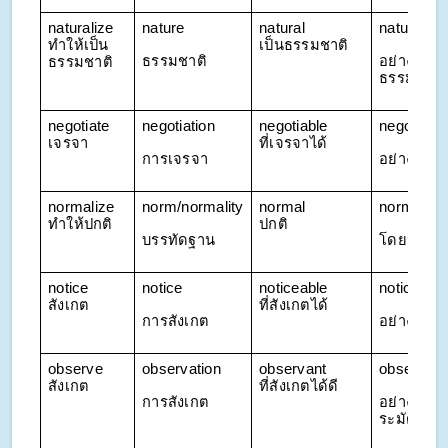
naturalize 
nature
natural 
naturally
ทำให้เป็น
เป็นธรรมชาติ
ธรรมชาติ
อย่างเป็น
ธรรมชาติ
ธรรมชาติ
negotiate 
negotiation
negotiable 
negotiably
เจรจา
ที่เจรจาได้
การเจรจา
อย่างเจรจ
normalize 
norm/normality
normal 
normally
ทำให้ปกติ
ปกติ
บรรทัดฐาน
โดยปกติ
notice 
notice
noticeable 
noticeably
สังเกต
ที่สังเกตได้
การสังเกต 
อย่างสังเก
observe 
observation
observant 
observant
สังเกต
ที่สังเกตได้ดี
การสังเกต
อย่าง
ระมัดระวัง