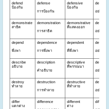
defend 
defense
defensive 
defensiv
ป้องกัน
ป้องกัน
การป้องกัน
อย่างป้อ
demonstrate 
demonstration
demonstrative 
demonst
สาธิต
ที่แสดงออก
การสาธิต
อย่างเปิ
depend
dependence
dependent
depende
พึ่งพา
การพึ่งพา
ที่พึ่งพา
อย่างพึ่
describe 
description
descriptive 
descript
อธิบาย
ที่พรรณนา
คำอธิบาย
อย่างพ
destroy 
destruction
destructive 
destruct
ทำลาย
ที่ทำลาย
การทำลาย
อย่างทำ
differ 
difference
different 
different
แตกต่าง
ต่าง