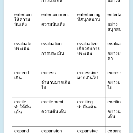
การประกัน
อย่างแน่นอน
entertain 
entertainment
entertaining 
entertainingl
ให้ความ
ที่สนุกสนาน
ความบันเทิง
อย่าง
บันเทิง
สนุกสนาน
evaluate 
evaluation
evaluative 
evaluatively
ประเมิน
เกี่ยวกับการ
การประเมิน
อย่างประเมิน
ประเมิน
ค่า
exceed 
excess
excessive 
excessively
เกิน
มากเกินไป
จำนวนมากเกิน
อย่างมากเกิ
ไป
ไป
excite 
excitement
exciting 
excitingly
ทำให้ตื่น
น่าตื่นเต้น
ความตื่นเต้น
อย่างน่าตื่น
เต้น
เต้น
expand 
expansion
expansive 
expansively