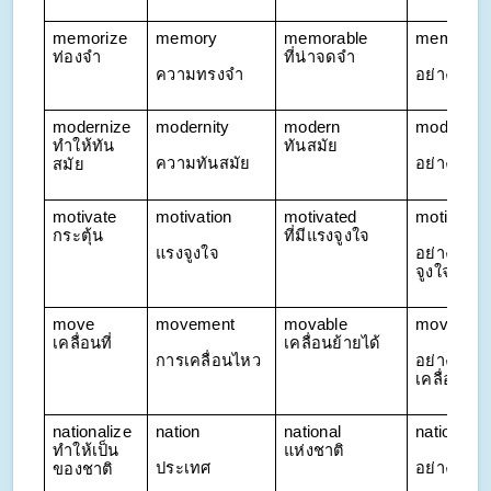
memorize 
memory
memorable 
memorabl
ท่องจำ
ที่น่าจดจำ
ความทรงจำ
อย่างน่าจ
modernize 
modernity
modern 
modernly
ทำให้ทัน
ทันสมัย
ความทันสมัย
อย่างทันส
สมัย
motivate 
motivation
motivated 
motivation
กระตุ้น
ที่มีแรงจูงใจ
แรงจูงใจ
อย่างสร้า
จูงใจ
move 
movement
movable 
movably
เคลื่อนที่
เคลื่อนย้ายได้
การเคลื่อนไหว
อย่าง
เคลื่อนไหว
nationalize 
nation
national 
nationally
ทำให้เป็น
แห่งชาติ
ประเทศ
อย่างระดั
ของชาติ