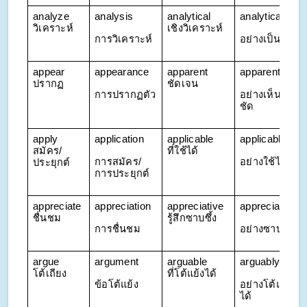
analyze 
analysis
analytical 
analytically
วิเคราะห์
เชิงวิเคราะห์
การวิเคราะห์
อย่างเป็นระบบ
appear 
appearance
apparent 
apparently
ปรากฏ
ชัดเจน
การปรากฏตัว
อย่างเห็นได้
ชัด
apply 
application
applicable 
applicably
สมัคร/
ที่ใช้ได้
การสมัคร/
อย่างใช้ได้
ประยุกต์
การประยุกต์
appreciate 
appreciation
appreciative 
appreciatively
ชื่นชม
รู้สึกซาบซึ้ง
การชื่นชม
อย่างซาบซึ้ง
argue 
argument
arguable 
arguably
โต้เถียง
ที่โต้แย้งได้
ข้อโต้แย้ง
อย่างโต้แย้ง
ได้