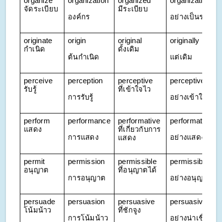
organize 
organization
organized 
organizationally
จัดระเบียบ
มีระเบียบ
องค์กร
อย่างเป็นระบบ
originate 
origin
original 
originally
กำเนิด
ดั้งเดิม
ต้นกำเนิด
แต่เดิม
perceive 
perception
perceptive 
perceptively
รับรู้
ที่เข้าใจไว
การรับรู้
อย่างเข้าใจไว
perform 
performance
performative 
performatively
แสดง
ที่เกี่ยวกับการ
การแสดง
อย่างแสดงออก
แสดง
permit 
permission
permissible 
permissibly
อนุญาต
ที่อนุญาตได้
การอนุญาต
อย่างอนุญาตได้
persuade 
persuasion
persuasive 
persuasively
โน้มน้าว
ที่ชักจูง
การโน้มน้าว
อย่างน่าเชื่อถือ