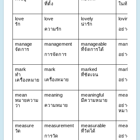
ที่ตั้ง
ในท้องถิ่น
love 
love
lovely 
lovingly
รัก
น่ารัก
ความรัก
อย่างรักใค
manage 
management
manageable 
manageab
จัดการ
ที่จัดการได้
การจัดการ
อย่างจัดก
mark 
mark
marked 
markedly
ทำ
ที่ชัดเจน
เครื่องหมาย
อย่างชัดเ
เครื่องหมาย
mean 
meaning
meaningful 
meaningfu
หมายความ
มีความหมาย
ความหมาย
อย่างมีคว
ว่า
หมาย
measure 
measurement
measurable 
measurab
วัด
ที่วัดได้
การวัด
อย่างวัดได