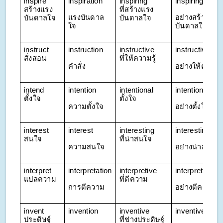
inspire
inspiration
inspiring 
inspiringly
สร้างแรง
ที่สร้างแรง
แรงบันดาล
อย่างสร้างแรง
บันดาลใจ
บันดาลใจ
ใจ
บันดาลใจ
instruct 
instruction
instructive 
instructively
สั่งสอน
ที่ให้ความรู้
คำสั่ง
อย่างให้ความรู
intend 
intention
intentional 
intentionally
ตั้งใจ
ตั้งใจ
ความตั้งใจ
อย่างตั้งใจ
interest 
interest
interesting 
interestingly
สนใจ
ที่น่าสนใจ
ความสนใจ
อย่างน่าสนใจ
interpret 
interpretation
interpretive 
interpretively
แปลความ
ที่ตีความ
การตีความ
อย่างตีความ
invent 
invention
inventive 
inventively
ประดิษฐ์
ที่ช่างประดิษฐ์