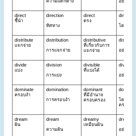
ความแตกต่าง
อย่างต่า
direct 
direction
direct 
directly
ชี้นำ
ตรง
ทิศทาง
โดยตรง
distribute 
distribution
distributive 
distribut
แจกจ่าย
ที่เกี่ยวกับการ
การแจกจ่าย
อย่างกร
แจกจ่าย
divide 
division
divisible 
divisibly
แบ่ง
ที่แบ่งได้
การแบ่ง
อย่างแบ่
dominate 
domination
dominant 
dominan
ครอบงำ
ที่มีอำนาจ
การครอบงำ
โดยอำน
ครอบครอง
ครอบคร
dream 
dream
dreamy 
dreamil
ฝัน
เหมือนฝัน
ความฝัน
อย่างเพ้