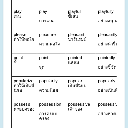
play 
play
playful 
playfully
เล่น
ขี้เล่น
การเล่น
อย่างสนุกสนาน
please 
pleasure
pleasant 
pleasantly
ทำให้พอใจ
น่ารื่นรมย์
ความพอใจ
อย่างน่ารื่นรมย์
point 
point
pointed 
pointedly
ชี้
แหลม
จุด
อย่างชี้ชัด
popularize 
popularity
popular 
popularly
ทำให้เป็นที่
เป็นที่นิยม
ความนิยม
อย่างเป็นที่นิยม
นิยม
possess 
possession
possessive 
possessively
ครอบครอง
เจ้าของ
การครอบ
อย่างหวงแหน
ครอง