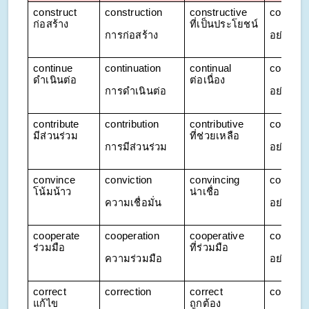
construct 
construction
constructive 
construc
ก่อสร้าง
ที่เป็นประโยชน์
การก่อสร้าง
อย่างสร้
continue 
continuation
continual 
continua
ดำเนินต่อ
ต่อเนื่อง
การดำเนินต่อ
อย่างต่อเ
contribute 
contribution
contributive 
contribu
มีส่วนร่วม
ที่ช่วยเหลือ
การมีส่วนร่วม
อย่างสนั
convince 
conviction
convincing 
convinci
โน้มน้าว
น่าเชื่อ
ความเชื่อมั่น
อย่างน่าเ
cooperate 
cooperation
cooperative 
cooperat
ร่วมมือ
ที่ร่วมมือ
ความร่วมมือ
อย่างร่ว
correct 
correction
correct 
correctl
แก้ไข
ถูกต้อง