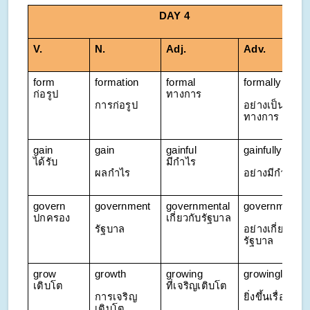
DAY 4
V.
N.
Adj. 
Adv.
form 
formation
formal 
formally
ก่อรูป
ทางการ
การก่อรูป
อย่างเป็น
ทางการ
gain 
gain
gainful 
gainfully
ได้รับ
มีกำไร
ผลกำไร
อย่างมีกำไร
govern 
government
governmental 
governmental
ปกครอง
เกี่ยวกับรัฐบาล
รัฐบาล
อย่างเกี่ยวกับ
รัฐบาล
grow 
growth
growing 
growingly
เติบโต
ที่เจริญเติบโต
การเจริญ
ยิ่งขึ้นเรื่อย ๆ
เติบโต