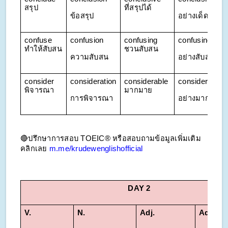
สรุป
ที่สรุปได้
ข้อสรุป
อย่างเด็ดขาด
confuse 
confusion
confusing 
confusingly
ทำให้สับสน
ชวนสับสน
ความสับสน
อย่างสับสน
consider 
consideration
considerable 
considerably
พิจารณา
มากมาย
การพิจารณา
อย่างมาก
🔴ปรึกษาการสอบ TOEIC® หรือสอบถามข้อมูลเพิ่มเติม 
คลิกเลย 
m.me/krudewenglishofficial
DAY 2
V.
N.
Adj. 
Adv.