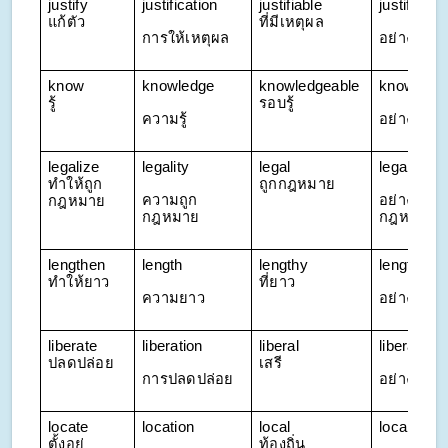
justify 
justification
justifiable 
justifiably
แก้ตัว
ที่มีเหตุผล
การให้เหตุผล
อย่างมีเหต
know 
knowledge
knowledgeable 
knowledg
รู้
รอบรู้
ความรู้
อย่างรอบรู้
legalize 
legality
legal 
legally
ทำให้ถูก
ถูกกฎหมาย
ความถูก
อย่างถูก
กฎหมาย
กฎหมาย
กฎหมาย
lengthen 
length
lengthy 
lengthily
ทำให้ยาว
ที่ยาว
ความยาว
อย่างยืดย
liberate 
liberation
liberal 
liberally
ปลดปล่อย
เสรี
การปลดปล่อย
อย่างเสรี
locate 
location
local 
locally
ตั้งอยู่
ท้องถิ่น