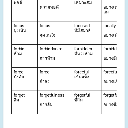
พอดี
เหมาะสม
ความพอดี
อย่างเหมาะ
สม
focus 
focus
focused 
focally
มุ่งเน้น
ที่มีสมาธิ
จุดสนใจ
อย่างเน้นย้ำ
forbid 
forbiddance
forbidden 
forbiddingly
ห้าม
ที่หวงห้าม
การห้าม
อย่างอันตรา
force 
force
forceful 
forcefully
บังคับ
เข้มแข็ง
กำลัง
อย่างแข็งแรง
forget 
forgetfulness
forgetful 
forgetfully
ลืม
ขี้ลืม
การลืม
อย่างขี้ลืม