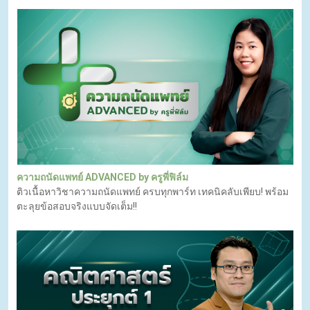
ความถนัดแพทย์ ADVANCED by ครูพี่ฟิล์ม
ติวเนื้อหาวิชาความถนัดแพทย์ ครบทุกพาร์ท เทคนิคลับเพียบ! พร้อม
ตะลุยข้อสอบจริงแบบจัดเต็ม!!