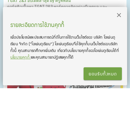
TGAT 2&3 อัปเดตล่าสุด by ครูพี่ฟิล์ม
คอร์สติวเนื้อหา TGAT 2&3 พาร์ตการคิดอย่างมีเหตุผล และ
สมรรถนะการทำงาน ทริคทำข้อสอบเพียบ พร้อมแนวข้อสอบแบบจัด
เต็ม! เรียนจบ การันตีสอบติด! (*อัปเดตข้อสอบ TGAT3 รูปแบบใหม่
รายละเอียดการใช้งานคุกกี้
ล่าสุดแล้ว!)
เพื่อประโยชน์และประสบการณ์ที่ดีในการใช้งานเว็บไซต์ของ บริษัท โอเพ่นดู
เรียน จํากัด
(“โอเพ่นดูเรียน”)
โอเพ่นดูเรียนจึงใช้คุกกี้บนเว็บไซต์ของบริษัท
ทั้งนี้ คุณสามารถศึกษาเพิ่มเติม เกี่ยวกับนโยบายคุกกี้ของโอเพ่นดูเรียนได้ที่
นโยบายคุกกี้
และคุณสามารถปฏิเสธคุกกี้ได้
ยอมรับทั้งหมด
HACK ENGLISH for TGAT & A-LEVEL
ติวภาษาอังกฤษ ครบทั้งเนื้อหา เทคนิค และแนวโจทย์อัปเดตใหม่
ล่าสุด! ติวครบทุกพาร์ต พร้อมสอบทันที เก็บคะแนนเต็ม ทั้ง TGAT1
หรือ TGAT ENG & A-LEVEL ENG ติดมหาลัยได้ไม่ยาก!