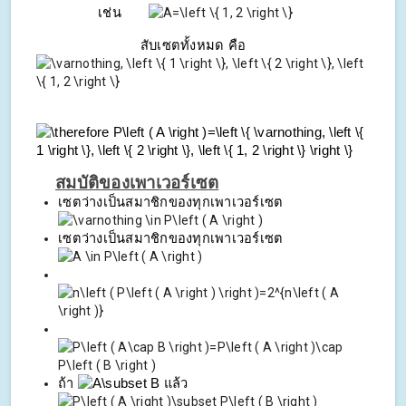
เช่น
สับเซตทั้งหมด คือ
สมบัติของเพาเวอร์เซต
เซตว่างเป็นสมาชิกของทุกเพาเวอร์เซต
เซตว่างเป็นสมาชิกของทุกเพาเวอร์เซต
ถ้า
แล้ว