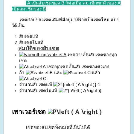
A เป็นสับเซตของ B ก็ต่อเมื่อ สมาชิกทุกตัวของ A
เป็นสมาชิกของ B
เซตย่อยของเซตเดิมที่มีอยู่มาสร้างเป็นเซตใหม่ แบ่ง
ได้เป็น
สับเซตแท้
สับเซตไม่แท้
สมบัติของสับเซต
เซตว่างเป็นสับเซตของทุก
เซต
เซตทุกเซตเป็นสับเซตของตัวเอง
ถ้า
และ
แล้ว
จำนวนสับเซตแท้
จำนวนสับเซตไม่แท้
เพาเวอร์เซต
เซตของสับเซตทั้งหมดที่เป็นไปได้