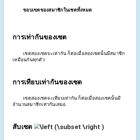
ขอบเขตของสมาชิกในเซตทั้งหมด
การเท่ากันของเซต
เซตสองเซตจะเท่ากัน ก็ต่อเมื่อสองเซตนั้นมีสมาชิก
เหมือนกันทุกตัว
การเทียบเท่ากันของเซต
เซตสองเซตจะเทียบเท่ากัน ก็ต่อเมื่อสองเซตนั้นมี
จำนวนสมาชิกเท่ากันเสมอ
สับเซต