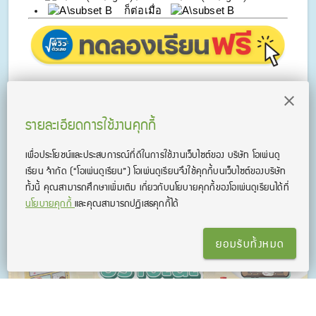
ก็ต่อเมื่อ
รายละเอียดการใช้งานคุกกี้
เพื่อประโยชน์และประสบการณ์ที่ดีในการใช้งานเว็บไซต์ของ บริษัท โอเพ่นดู
เรียน จํากัด
(“โอเพ่นดูเรียน”)
โอเพ่นดูเรียนจึงใช้คุกกี้บนเว็บไซต์ของบริษัท
ทั้งนี้ คุณสามารถศึกษาเพิ่มเติม เกี่ยวกับนโยบายคุกกี้ของโอเพ่นดูเรียนได้ที่
นโยบายคุกกี้
และคุณสามารถปฏิเสธคุกกี้ได้
ยอมรับทั้งหมด