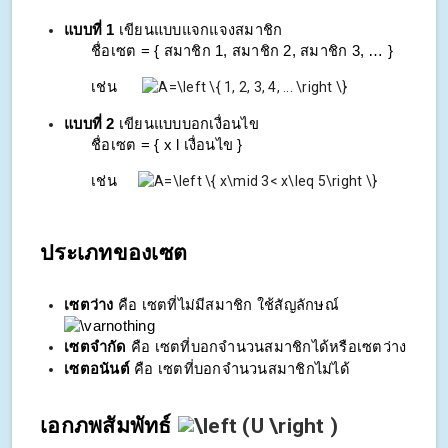
แบบที่ 1
เขียนแบบแจกแจงสมาชิก
ชื่อเซต = { สมาชิก 1, สมาชิก 2, สมาชิก 3, … }
เช่น
แบบที่ 2
เขียนแบบบอกเงื่อนไข
ชื่อเซต = { x l เงื่อนไข }
เช่น
ประเภทของเซต
เซตว่าง
คือ เซตที่ไม่มีสมาชิก ใช้สัญลักษณ์
เซตจำกัด
คือ เซตที่บอกจำนวนสมาชิกได้หรือเซตว่าง
เซตอนันต์
คือ เซตที่บอกจำนวนสมาชิกไม่ได้
เอกภพสัมพัทธ์