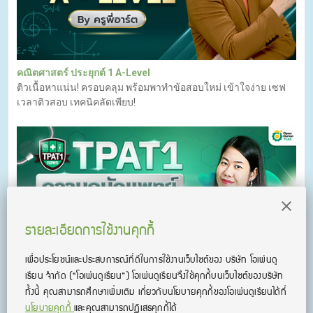
คณิตศาสตร์ ประยุกต์ 1 A-Level
ติวเนื้อหาแน่น! ครอบคลุม พร้อมพาทำข้อสอบใหม่ เข้าใจง่าย เซฟ
เวลาติวสอบ เทคนิคลัดเพียบ!
รายละเอียดการใช้งานคุกกี้
เพื่อประโยชน์และประสบการณ์ที่ดีในการใช้งานเว็บไซต์ของ บริษัท โอเพ่นดู
เรียน จํากัด
(“โอเพ่นดูเรียน”)
โอเพ่นดูเรียนจึงใช้คุกกี้บนเว็บไซต์ของบริษัท
ทั้งนี้ คุณสามารถศึกษาเพิ่มเติม เกี่ยวกับนโยบายคุกกี้ของโอเพ่นดูเรียนได้ที่
TPAT1 ความถนัดแพทย์ กสพท by ครูพี่ฟิล์ม
นโยบายคุกกี้
และคุณสามารถปฏิเสธคุกกี้ได้
คอร์ส TPAT1 ความถนัดแพทย์ กสพท ครบ 3 พาร์ต (เชาวน์ปัญญา