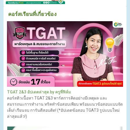
คอร์สเรียนที่เกี่ยวข้อง
TGAT 2&3 อัปเดตล่าสุด by ครูพี่ฟิล์ม
คอร์สติวเนื้อหา TGAT 2&3 พาร์ตการคิดอย่างมีเหตุผล และ
สมรรถนะการทำงาน ทริคทำข้อสอบเพียบ พร้อมแนวข้อสอบแบบจัด
เต็ม! เรียนจบ การันตีสอบติด! (*อัปเดตข้อสอบ TGAT3 รูปแบบใหม่
ล่าสุดแล้ว!)