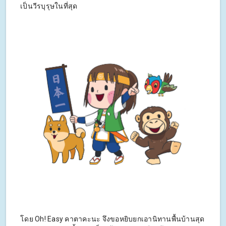
เป็นวีรบุรุษในที่สุด
โดย Oh! Easy คาตาคะนะ จึงขอหยิบยกเอานิทานพื้นบ้านสุด