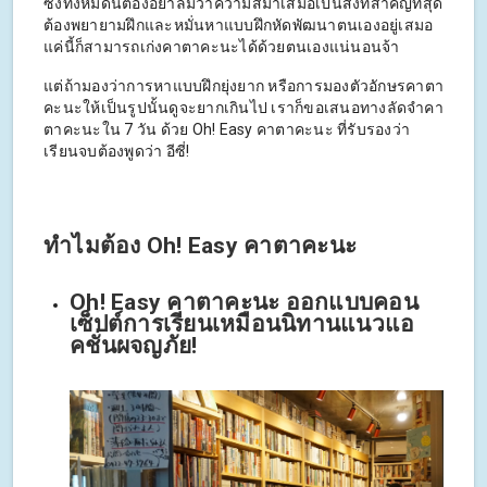
ซึ่งทั้งหมดนี้ต้องอย่าลืมว่าความสม่ำเสมอเป็นสิ่งที่สำคัญที่สุด
ต้องพยายามฝึกและหมั่นหาแบบฝึกหัดพัฒนาตนเองอยู่เสมอ
แค่นี้ก็สามารถเก่งคาตาคะนะได้ด้วยตนเองแน่นอนจ้า
แต่ถ้ามองว่าการหาแบบฝึกยุ่งยาก หรือการมองตัวอักษรคาตา
คะนะให้เป็นรูปนั้นดูจะยากเกินไป เราก็ขอเสนอทางลัดจำคา
ตาคะนะใน 7 วัน ด้วย Oh! Easy คาตาคะนะ ที่รับรองว่า
เรียนจบต้องพูดว่า อีซี่!
ทำไมต้อง Oh! Easy คาตาคะนะ
Oh! Easy คาตาคะนะ ออกแบบคอน
เซ็ปต์การเรียนเหมือนนิทานแนวแอ
คชั่นผจญภัย!