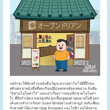
แต่ถ้าจะให้มีแค่ร้านหนังสือ ก็ดูจะธรรมดาไป โอ้อีจี้จึงขอ
หยิบยกเอาหนังสือที่คนเรียนญี่ปุ่นทุกคนต้องเคยอ่าน นั่นคือ
“นิทานโมโมทาโร” บอกเล่าเรื่องราวของเด็กชายโมโมทา
โร ที่ถือกำเนิดจากผลลูกท้อ ถูกเลี้ยงดูคุณตาคุณยายใจดี ออก
เดินทางทำภารกิจปราบเหล่ายักษ์อย่างกล้าหาญร่วมกับเพื่อน
รักสามตัวได้แก่ หมาน้อย ลิงจอมซน และไก่ฟ้า จนได้กลาย