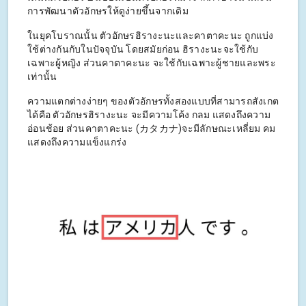
การพัฒนาตัวอักษรให้ดูง่ายขึ้นจากเดิม
ในยุคโบราณนั้น ตัวอักษรฮิรางะนะและคาตาคะนะ ถูกแบ่ง
ใช้ต่างกันกับในปัจจุบัน โดยสมัยก่อน ฮิรางะนะจะใช้กับ
เฉพาะผู้หญิง ส่วนคาตาคะนะ จะใช้กับเฉพาะผู้ชายและพระ
เท่านั้น
ความแตกต่างง่ายๆ ของตัวอักษรทั้งสองแบบที่สามารถสังเกต
ได้คือ ตัวอักษรฮิรางะนะ จะมีความโค้ง กลม แสดงถึงความ
อ่อนช้อย ส่วนคาตาคะนะ (カタカナ)จะมีลักษณะเหลี่ยม คม
แสดงถึงความแข็งแกร่ง