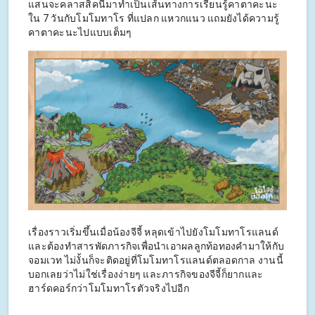
แสนจะคลาสสิคนี้มาทำเป็นเส้นทางการเรียนรู้คาตาคะนะ
ใน 7 วันกับโมโมทาโร ที่แปลก แหวกแนว แถมยังได้ความรู้
คาตาคะนะไปแบบเต็มๆ
เรื่องราวเริ่มขึ้นเมื่อน้องจีจี้ หลุดเข้าไปยังโมโมทาโรแลนด์
และต้องทำสารพัดภารกิจเพื่อนำเอาผลลูกท้อทองคำมาให้กับ
จอมเวท ไม่งั้นก็จะติดอยู่ที่โมโมทาโรแลนด์ตลอดกาล งานนี้
บอกเลยว่าไม่ใช่เรื่องง่ายๆ และภารกิจของจีจี้ก็ยากและ
ฮาร์ดคอร์กว่าโมโมทาโรตัวจริงไปอีก