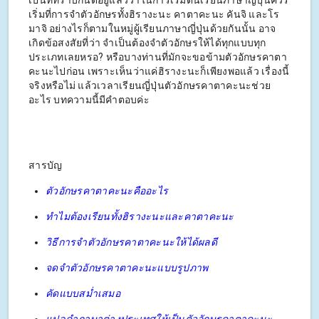
เป็นที่ทราบกันดีอยู่แล้วว่าในการเริ่มต้นเรียนภาษาญี่ปุ่นควร
เริ่มที่การจำตัวอักษรทั้งฮิรางะนะ คาตาคะนะ คันจิ และโร
มาจิ อย่างไรก็ตามในหมู่ผู้เรียนภาษาญี่ปุ่นด้วยกันนั้น อาจ
เกิดข้อสงสัยที่ว่า จำเป็นต้องจำตัวอักษรให้ได้ทุกแบบทุก
ประเภทเลยหรอ? หรือบางท่านที่มักจะขอข้ามตัวอักษรคาตา
คะนะไปก่อน เพราะเห็นว่าแค่ฮิรางะนะก็เพียงพอแล้ว เรื่องนี้
จริงหรือไม่ แล้วเวลาเรียนญี่ปุ่นตัวอักษรคาตาคะนะช่วย
อะไร บทความนี้มีคำตอบค่ะ
สารบัญ
ตัวอักษรคาตาคะนะคืออะไร
ทำไมต้องเรียนทั้งฮิรางะนะและคาตาคะนะ
วิธีการจำตัวอักษรคาตาคะนะให้ได้ผลดี
จดจำตัวอักษรคาตาคะนะแบบรูปภาพ
คัดแบบสม่ำเสมอ