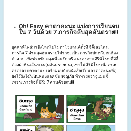
Oh! Easy คาตาคะนะ แบ่งการเรียนจบ
ใน 7 วันด้วย 7 ภารกิจลับสุดอันตราย!!
อุตส่าห์โผล่มายังโลกโมโมทาโรแลนด์ทั้งที จีจี้เลยโดน
ภารกิจ 7 ด่านสุดอันตรายไม่ว่าจะเป็น ภารกิจปลดกับดักต้อง
คำสาป เพื่อช่วยชิบะคุงเพื่อนรัก หรือ ครองดาบคีรีพิโรธ ที่จีจี้
ต้องฝ่าฟันเส้นทางสุดอันตรายบนภูเขาไฟคีรีพิโรธเพื่อครอบ
ครองดาบคาตานะ เตรียมพบกับหนังสือเรียนคาตาคะนะที่ดู
ยังไง๊ยังไงก็เป็นหนังแอคชั่นผจญภัย ท้าทายกว่าจูแมนจี้
เพราะภารกิจนี้มีถึง 7 ด่านด้วยกัน!!!