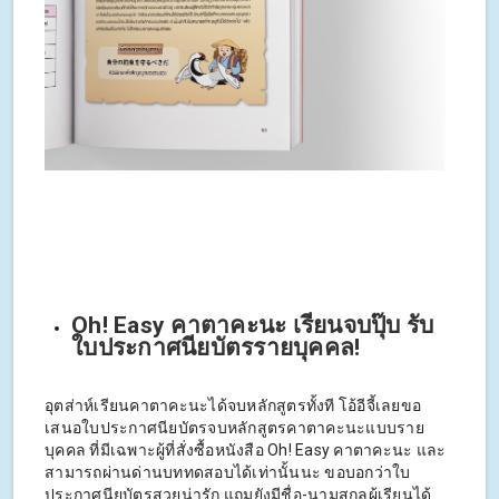
Oh! Easy คาตาคะนะ เรียนจบปุ๊บ รับ
ใบประกาศนียบัตรรายบุคคล!
อุตส่าห์เรียนคาตาคะนะได้จบหลักสูตรทั้งที โอ้อีจี้เลยขอ
เสนอใบประกาศนียบัตรจบหลักสูตรคาตาคะนะแบบราย
บุคคล ที่มีเฉพาะผู้ที่สั่งซื้อหนังสือ Oh! Easy คาตาคะนะ และ
สามารถผ่านด่านบททดสอบได้เท่านั้นนะ ขอบอกว่าใบ
ประกาศนียบัตรสวยน่ารัก แถมยังมีชื่อ-นามสกุลผู้เรียนได้