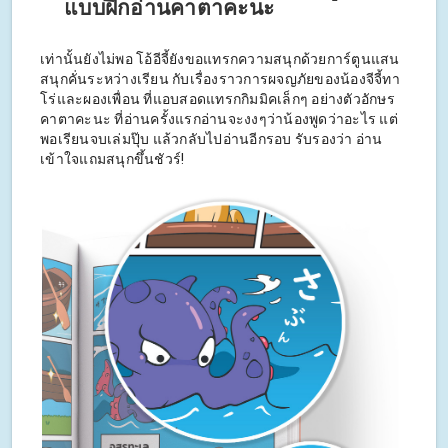
แบบฝึกอ่านคาตาคะนะ
เท่านั้นยังไม่พอ โอ้อีจี้ยังขอแทรกความสนุกด้วยการ์ตูนแสน
สนุกคั่นระหว่างเรียน กับเรื่องราวการผจญภัยของน้องจีจี้ทา
โร่และผองเพื่อน ที่แอบสอดแทรกกิมมิคเล็กๆ อย่างตัวอักษร
คาตาคะนะ ที่อ่านครั้งแรกอ่านจะงงๆว่าน้องพูดว่าอะไร แต่
พอเรียนจบเล่มปุ๊บ แล้วกลับไปอ่านอีกรอบ รับรองว่า อ่าน
เข้าใจแถมสนุกขึ้นชัวร์!