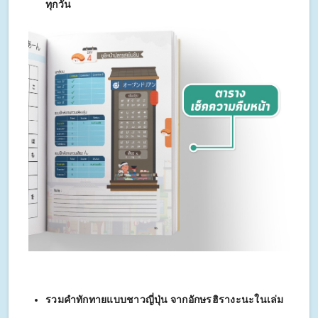
ทุกวัน
รวมคำทักทายแบบชาวญี่ปุ่น จากอักษรฮิรางะนะในเล่ม