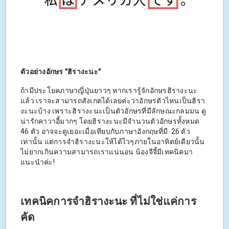
ตัวอย่างอักษร "ฮิรางะนะ"
ถ้ามีประโยคภาษาญี่ปุ่นยาวๆ หากเรารู้จักอักษรฮิรางะนะ
แล้ว เราจะสามารถสังเกตได้เลยค่ะว่าอักษรตัวไหนเป็นฮิรา
งะนะบ้าง เพราะฮิรางะนะเป็นตัวอักษรที่มีลักษณะกลมมน ดู
น่ารักคาวาอี้มากๆ โดยฮิรางะนะมีจำนวนตัวอักษรทั้งหมด
46 ตัว อาจจะดูเยอะเมื่อเทียบกับภาษาอังกฤษที่มี 26 ตัว
เท่านั้น แต่การจำฮิรางะนะให้ได้ไวๆภายในอาทิตย์เดียวนั้น
ไม่ยากเกินความสามารถเราแน่นอน น้องจีจี้มีเทคนิคมา
แนะนำค่ะ!
เทคนิคการจำฮิรางะนะ ที่ไม่ใช่แค่การ
คัด