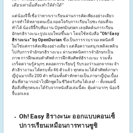
เดียวเท่านั้นที่จะทำให้จำได้”
แต่น้องจีจี้เชื่อว่าหากเราเรียนผ่านการคัดเพียงอย่างเดียว
อาจทำให้หลายคนเบื่อ ถอดใจกับการเรียนไปซะก่อนที่จะ
ทำได้ น้องจีจี้กับทีมงาน OpenDurian เลยคิดค้นการเรียน
อักษรฮิรางะนะรูปแบบใหม่ขึ้นมา โดยใช้หนังสือ
“Oh! Easy
ฮิรางะนะ” by OpenDurian
ซึ่งเป็นการรวบรวมเทคนิคที่
ไม่ใช่แค่การคัดเพียงอย่างเดียว แต่คือความสนุกเพลิดเพลิน
ไปกับการจำอักษรฮิรางะนะ ผ่านเทคนิคการจำอักษรเป็น
ภาพ การฝึกผสมคำศัพท์ การฝึกฟังศัพท์ฮิรางะนะ รวมทั้ง
เกร็ดความรู้สนุกๆ ตลอดการเรียนรู้ รับรองว่านอกจากจะจำ
ตัวฮิรางานะได้ครบทั้ง 46 ตัวแล้ว ทุกคนจะได้คำศัพท์ภาษา
ญี่ปุ่นมากถึง 200 คำ พร้อมทั้งคำทักทายเป็นภาษาญี่ปุ่นเบื้อง
ต้นที่สามารถนำไปฝึกพูดในชีวิตจริงกันได้เลย! -- ทั้งหมดนี้
คือสิ่งที่ทุกคนจะได้รับจากหนังสือเล่มนี้ค่ะ คุ้มค่ามากๆ น้องจี
จี้บอกเลย
Oh! Easy ฮิรางะนะ ออกแบบคอนเซ็
ปการเรียนเหมือนการทานซูชิ