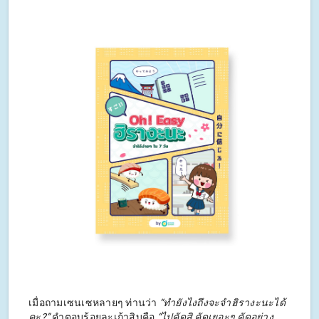
เมื่อถามเซนเซหลายๆ ท่านว่า
“ทำยังไงถึงจะจำฮิรางะนะได้
คะ?”
คำตอบร้อยละเก้าสิบคือ
“ไปคัดสิ คัดเยอะๆ คัดอย่าง