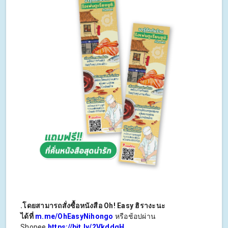
.
โดยสามารถสั่งซื้อหนังสือ Oh! Easy ฮิรางะนะ
ได้ที่
m.me/OhEasyNihongo
หรือช้อปผ่าน
Shopee
https://bit.ly/2VkddqH