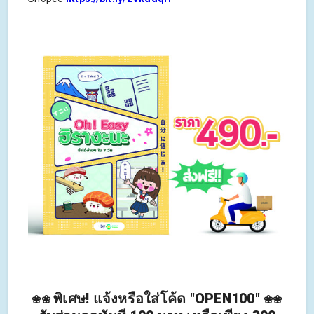
พิเศษ! แจ้งหรือใส่โค้ด "OPEN100"
❀❀
❀❀