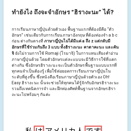
ทำยังไง ถึงจะจำอักษร “ฮิรางะนะ” ได้?
การเรียนภาษาญี่ปุ่นด้วยตัวเอง พื้นฐานแรกที่ต้องมีคือ “ตัว
อักษร” เช่นเดียวกับการเรียนภาษาอังกฤษ ที่ต้องท่องจำ a b c
ก่อน ต่างกันตรงที่
ภาษาญี่ปุ่นไม่ได้มีแค่ a ถึง z แต่กลับมี
อักษรที่ใช้ร่วมกันถึง 3 แบบ ทั้งฮิรางะนะ คาตาคะนะ และคัน
จิ
ยังไม่รวมการใช้ Romaji (โรมาจิ) ในการแทนเสียงคำอ่าน
ภาษาญี่ปุ่นด้วย โดยตัวอักษรแต่ละแบบจะมีวิธีการใช้ที่แตก
ต่างกัน ซึ่งอักษรฮิรางะนะจะเป็นตัวอักษรพื้นฐานแบบแรกที่
ทุกคนจำเป็นต้องรู้ เพื่อใช้ต่อยอดการเรียนภาษาญี่ปุ่นใน
ระดับที่สูงขึ้น ซึ่งหนังสือเรียนภาษาญี่ปุ่นด้วยตัวเอง Oh!
Easy ฮิรางะนะ นั้นจะช่วยให้ทุกคนได้รู้จักกับอักษรฮิรางะนะ
รวมถึงเทคนิคการจำ และฝึกท่องศัพท์พื้นฐานจากอักษรฮิรา
งะนะไปพร้อมๆ กันค่ะ