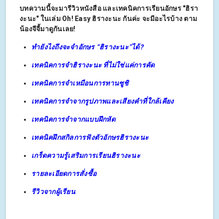
บทความนี้จะมารีวิวหนังสือ และเทคนิคการเรียนอักษร "ฮิรา
งะนะ" ในเล่ม Oh! Easy ฮิรางะนะ กันค่ะ จะมีอะไรบ้าง ตาม
น้องจีจี้มาดูกันเลย!
ทำยังไงถึงจะจำอักษร “ฮิรางะนะ”ได้?
เทคนิคการจำฮิรางะนะ ที่ไม่ใช่แค่การคัด
เทคนิคการจำเหมือนการทานซูชิ
เทคนิคการจำจากรูปภาพและเสียงคำที่ใกล้เคียง
เทคนิคการจำจากแบบฝึกหัด
เทคนิคฝึกสกิลการฟังตัวอักษรฮิรางะนะ
เกร็ดความรู้เสริมการเรียนฮิรางะนะ
รายละเอียดการสั่งซื้อ
รีวิวจากผู้เรียน