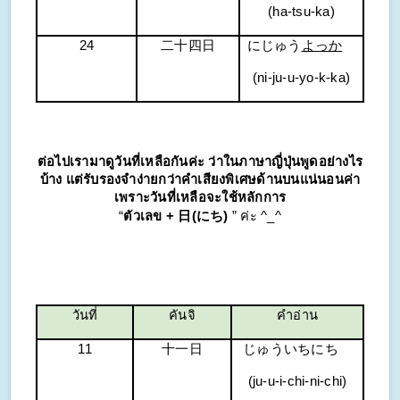
(ha-tsu-ka)
24
二十四日
にじゅう
よっか
(ni-ju-u-yo-k-ka)
ต่อไปเรามาดูวันที่เหลือกันค่ะ ว่าในภาษาญี่ปุ่นพูดอย่างไร
บ้าง แต่รับรองจำง่ายกว่าคำเสียงพิเศษด้านบนแน่นอนค่า
เพราะวันที่เหลือจะใช้หลักการ
“
ตัวเลข + 日(にち)
” ค่ะ ^_^
วันที่
คันจิ
คำอ่าน
11
十一日
じゅういちにち
(ju-u-i-chi-ni-chi)