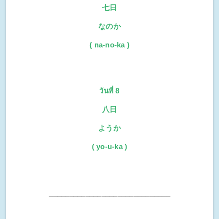
七日
なのか
( na-no-ka )
วันที่ 8
八日
ようか
( yo-u-ka )
____________________________________________
______________________________