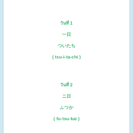
วันที่ 1
一日
ついたち
( tsu-i-ta-chi )
วันที่ 2
ニ日
ふつか
( fu-tsu-kai )