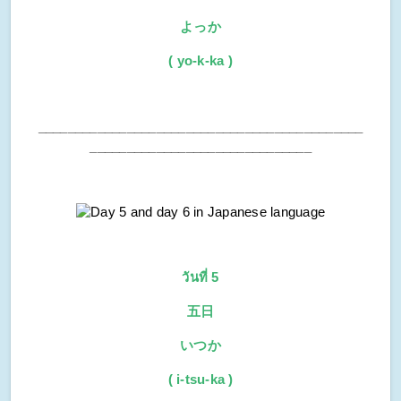
よっか
( yo-k-ka )
____________________________________________
______________________________
วันที่ 5
五日
いつか
( i-tsu-ka )