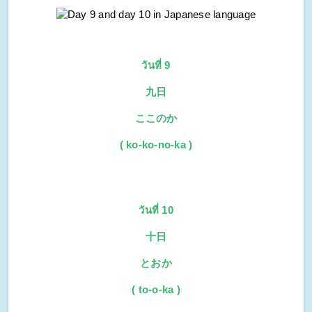
วันที่ 9
九日
ここのか
( ko-ko-no-ka )
วันที่ 10
十日
とおか
( to-o-ka )