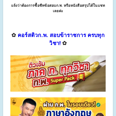
แจ้งว่าต้องการซื้อชีทข้อสอบก.พ. หรือหนังสือสรุปได้ในแชท
เลยค่ะ
✿
คอร์สติวก.พ. สอบข้าราชการ ครบทุก
วิชา!
✿