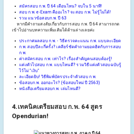
สมัครสอบ ก.พ. ปี 64 เดือนไหน? จบใน 5 นาที!
สอบ ก.พ. e-Exam คืออะไร? จะสอบ ก.พ. ไม่รู้ไม่ได้!
รวม แนวข้อสอบก.พ. ปี 63
หากมีคำถามสงสัยเกี่ยวกับการสอบ ก.พ. ปี 64 สามารถกด
เข้าไปอ่านบทความเพิ่มเติมได้ด้านล่างเลยค่ะ
ประกาศผลสอบ ก.พ. - วิธีตรวจคะแนน ก.พ. แบบละเอียด
ก.พ. สอบปีละกี่ครั้ง? เคลียร์ชัดคำถามยอดฮิตกับการสอบ
ก.พ.
ค่าสมัครสอบ ก.พ. เท่าไร? เรื่องสำคัญคนสอบต้องรู้!
แต่งตัวไปสอบ ก.พ. แบบไหนดี? รวมวิธีแต่งตัวสอบฉบับรู้
ไว้ไม่ "เงิบ"
ละเอียดยิบ! วิธีพิมพ์บัตรประจำตัวสอบ ก.พ.
ข้อสอบก.พ. ออกอะไร? (ข้อสอบใหม่ ปี 2563)
หนังสือเตรียมสอบก.พ. เล่มไหนดี?
4.เทคนิคเตรียมสอบ ก.พ. 64 สูตร
Opendurian!