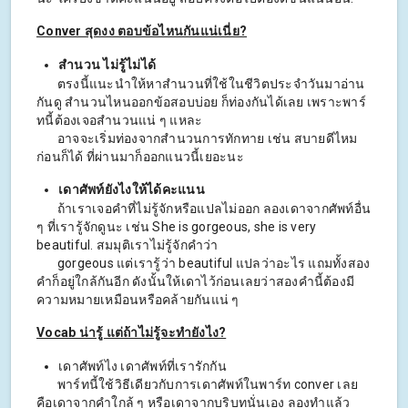
Conver สุดงง ตอบข้อไหนกันแน่เนี่ย?
สำนวน ไม่รู้ไม่ได้
ตรงนี้แนะนำให้หาสำนวนที่ใช้ในชีวิตประจำวันมาอ่าน
กันดู สำนวนไหนออกข้อสอบบ่อย ก็ท่องกันได้เลย เพราะพาร์
ทนี้ต้องเจอสำนวนแน่ ๆ แหละ
อาจจะเริ่มท่องจากสำนวนการทักทาย เช่น สบายดีไหม
ก่อนก็ได้ ที่ผ่านมาก็ออกแนวนี้เยอะนะ
เดาศัพท์ยังไงให้ได้คะแนน
ถ้าเราเจอคำที่ไม่รู้จักหรือแปลไม่ออก ลองเดาจากศัพท์อื่น
ๆ ที่เรารู้จักดูนะ เช่น She is gorgeous, she is very
beautiful. สมมุติเราไม่รู้จักคำว่า
gorgeous แต่เรารู้ว่า beautiful แปลว่าอะไร แถมทั้งสอง
คำก็อยู่ใกล้กันอีก ดังนั้นให้เดาไว้ก่อนเลยว่าสองคำนี้ต้องมี
ความหมายเหมือนหรือคล้ายกันแน่ ๆ
Vocab น่ารู้ แต่ถ้าไม่รู้จะทำยังไง?
เดาศัพท์ไง เดาศัพท์ที่เรารักกัน
พาร์ทนี้ใช้วิธีเดียวกับการเดาศัพท์ในพาร์ท conver เลย
คือเดาจากคำใกล้ ๆ หรือเดาจากบริบทนั่นเอง ลองทำแล้ว