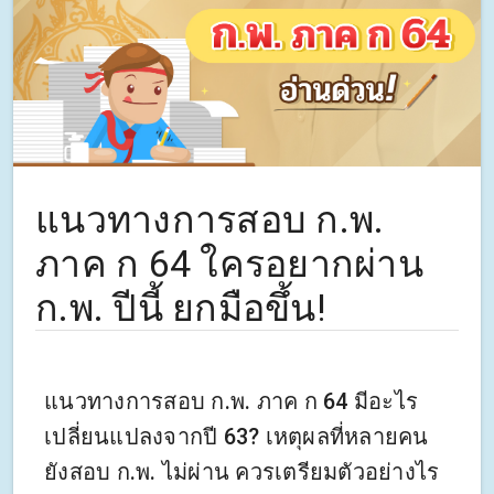
แนวทางการสอบ ก.พ.
ภาค ก 64 ใครอยากผ่าน
ก.พ. ปีนี้ ยกมือขึ้น!
แนวทางการสอบ ก.พ. ภาค ก 64 มีอะไร
เปลี่ยนแปลงจากปี 63? เหตุผลที่หลายคน
ยังสอบ ก.พ. ไม่ผ่าน ควรเตรียมตัวอย่างไร