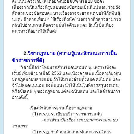
คะแนน ควรเก็บให้ได้อย่างน้อย 80% หรือ 28 ข้อค่ะ
เนื่องจากเป็นเรื่องที่รูปแบบของข้อสอบเป็นที่แน่นอน รวมถึง
สัดส่วนของข้อสอบค่ะ บางเรื่องอาจจะยาก แต่ขอให้กัดฟันสู้
นะคะ ถ้าหากเพื่อน ๆ "มีเรื่องที่ถนัด" นอกจากที่กล่าวสามารถ
กลับไปอ่านทวนเพื่อความมั่นใจด้วยนะคะ อันนี้เป็นเพียง
แนวทางที่อยากให้เก็บค่ะ
2.
วิชากฎหมาย (ความรู้และลักษณะการเป็น
ข้าราชการที่ดี)
วิชานี้ถือว่าใหม่มากสำหรับคนสอบ ก.พ. เพราะเพิ่งจะ
เริ่มมีเพิ่มเข้ามาเมื่อปี 2563 และเนื่องจากเป็นเนื้อหาเกี่ยวกับ
บทกฎหมายหลายฉบับ ถ้าให้มานั่งอ่านทั้งหมด คงไม่ทัน และ
จำไม่หมดแน่นอน ดังนั้นแนะนำให้เน้นไปที่การสรุปจุดเด่น
หรือข้อเด่น ๆ ของกฎหมายแต่ละฉบับแทน และไล่ลำดับการ
อ่านดังนี้
เรียงลำดับการอ่านเนื้อหากฎหมาย
(1) พ.ร.บ. ระเบียบบริหารราชการแผ่น
- ควรอ่านเป็นเรื่องแรก บอกภาพรวมระบบ
ราชการ
(2) พ.ร.ฎ. ว่าด้วยหลักเกณฑ์และการบริหาร