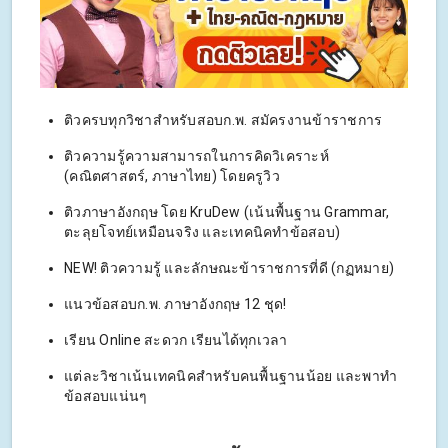
ติวครบทุกวิชาสำหรับสอบก.พ. สมัครงานข้าราชการ
ติวความรู้ความสามารถในการคิดวิเคราะห์
(คณิตศาสตร์, ภาษาไทย) โดยครูวิว
ติวภาษาอังกฤษ โดย KruDew (เน้นพื้นฐาน Grammar,
ตะลุยโจทย์เหมือนจริง และเทคนิคทำข้อสอบ)
NEW! ติวความรู้ และลักษณะข้าราชการที่ดี (กฏหมาย)
แนวข้อสอบก.พ. ภาษาอังกฤษ 12 ชุด!
เรียน Online สะดวก เรียนได้ทุกเวลา
แต่ละวิชาเน้นเทคนิคสำหรับคนพื้นฐานน้อย และพาทำ
ข้อสอบแน่นๆ