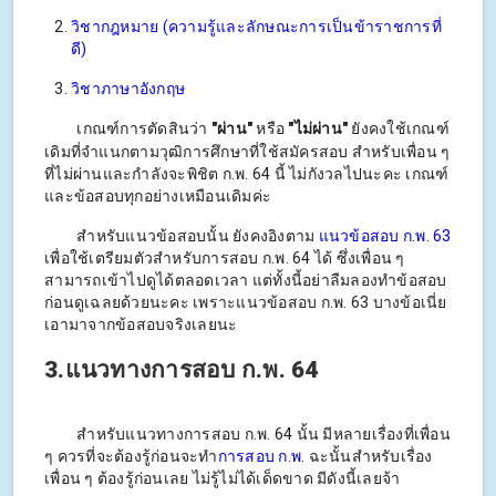
วิชากฎหมาย (ความรู้และลักษณะการเป็นข้าราชการที่
ดี)
วิชาภาษาอังกฤษ
เกณฑ์การตัดสินว่า
"ผ่าน"
หรือ
"ไม่ผ่าน"
ยังคงใช้เกณฑ์
เดิมที่จำแนกตามวุฒิการศึกษาที่ใช้สมัครสอบ สำหรับเพื่อน ๆ
ที่ไม่ผ่านและกำลังจะพิชิต ก.พ. 64 นี้ ไม่กังวลไปนะคะ เกณฑ์
และข้อสอบทุกอย่างเหมือนเดิมค่ะ
สำหรับแนวข้อสอบนั้น ยังคงอิงตาม
แนวข้อสอบ ก.พ. 63
เพื่อใช้เตรียมตัวสำหรับการสอบ ก.พ. 64 ได้ ซึ่งเพื่อน ๆ
สามารถเข้าไปดูได้ตลอดเวลา แต่ทั้งนี้อย่าลืมลองทำข้อสอบ
ก่อนดูเฉลยด้วยนะคะ เพราะแนวข้อสอบ ก.พ. 63 บางข้อเนี่ย
เอามาจากข้อสอบจริงเลยนะ
3.แนวทางการสอบ ก.พ. 64
สำหรับแนวทางการสอบ ก.พ. 64 นั้น มีหลายเรื่องที่เพื่อน
ๆ ควรที่จะต้องรู้ก่อนจะทำ
การสอบ ก.พ.
ฉะนั้นสำหรับเรื่อง
เพื่อน ๆ ต้องรู้ก่อนเลย ไม่รู้ไม่ได้เด็ดขาด มีดังนี้เลยจ้า