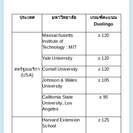
ประเทศ
มหาวิทยาลัย
เกณฑ์คะแนน
Duolingo
Massachusetts
≥ 120
Institute of
Technology : MIT
Yale University
≥ 120
สหรัฐอเมริกา
Cornell University
≥ 120
(USA)
Johnson & Wales
≥ 105
University
California State
≥ 95
University, Los
Angeles
Harvard Extension
≥ 125
School