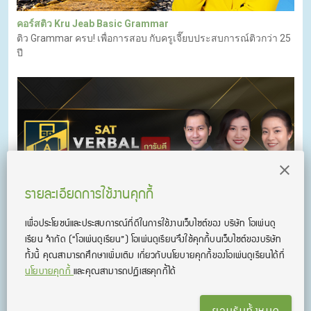
คอร์สติว Kru Jeab Basic Grammar
ติว Grammar ครบ! เพื่อการสอบ กับครูเจี๊ยบประสบการณ์ติวกว่า 25
ปี
รายละเอียดการใช้งานคุกกี้
เพื่อประโยชน์และประสบการณ์ที่ดีในการใช้งานเว็บไซต์ของ บริษัท โอเพ่นดู
เรียน จํากัด
(“โอเพ่นดูเรียน”)
โอเพ่นดูเรียนจึงใช้คุกกี้บนเว็บไซต์ของบริษัท
คอร์สติว SAT Verbal & Math | KruJeab / KruNokk / KruBeer
ทั้งนี้ คุณสามารถศึกษาเพิ่มเติม เกี่ยวกับนโยบายคุกกี้ของโอเพ่นดูเรียนได้ที่
คอร์สติว SAT ออนไลน์ ติวเข้ม เนื้อหาแน่น เทคนิคเพียบ เตรียมตัว
นโยบายคุกกี้
และคุณสามารถปฏิเสธคุกกี้ได้
เข้าคณะอินเตอร์ในฝัน! โดยสุดยอดอาจารย์คุณภาพมาก
ประสบการณ์ เรียน SAT ที่นี่ที่เดียวจบ มีครบทุกทักษะ การันตี
คะแนนไม่ถึงเรียนซ้ำไม่อั้น!
ยอมรับทั้งหมด