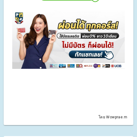
โดย Wowprae.m