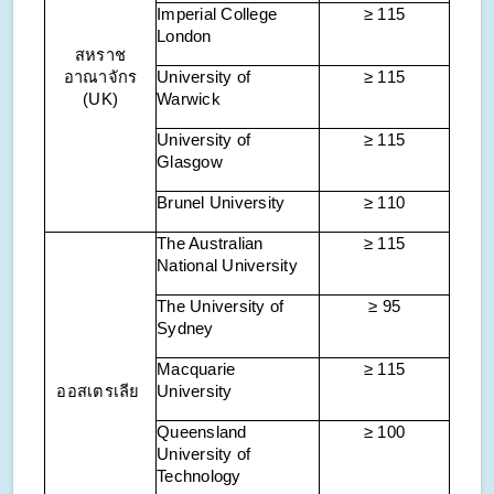
Imperial College
≥ 115
London
สหราช
อาณาจักร
University of
≥ 115
(UK)
Warwick
University of
≥ 115
Glasgow
Brunel University
≥ 110
The Australian
≥ 115
National University
The University of
≥ 95
Sydney
Macquarie
≥ 115
ออสเตรเลีย
University
Queensland
≥ 100
University of
Technology