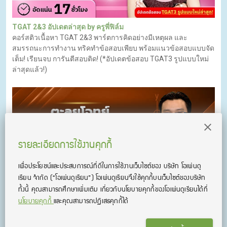
TGAT 2&3 อัปเดตล่าสุด by ครูพี่ฟิล์ม
คอร์สติวเนื้อหา TGAT 2&3 พาร์ตการคิดอย่างมีเหตุผล และ
สมรรถนะการทำงาน ทริคทำข้อสอบเพียบ พร้อมแนวข้อสอบแบบจัด
เต็ม! เรียนจบ การันตีสอบติด! (*อัปเดตข้อสอบ TGAT3 รูปแบบใหม่
ล่าสุดแล้ว!)
รายละเอียดการใช้งานคุกกี้
เพื่อประโยชน์และประสบการณ์ที่ดีในการใช้งานเว็บไซต์ของ บริษัท โอเพ่นดู
เรียน จํากัด
(“โอเพ่นดูเรียน”)
โอเพ่นดูเรียนจึงใช้คุกกี้บนเว็บไซต์ของบริษัท
ทั้งนี้ คุณสามารถศึกษาเพิ่มเติม เกี่ยวกับนโยบายคุกกี้ของโอเพ่นดูเรียนได้ที่
นโยบายคุกกี้
และคุณสามารถปฏิเสธคุกกี้ได้
ตะลุยโจทย์คณิตสามัญ Advanced By ครูพี่อาร์ต
ตะลุยโจทย์ PAT1 ปี 64 แนวใหม่ เทคนิคทำข้อสอบจริงแนวใหม่