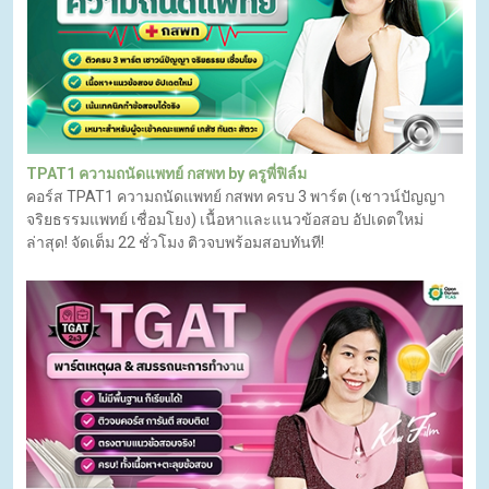
TPAT1 ความถนัดแพทย์ กสพท by ครูพี่ฟิล์ม
คอร์ส TPAT1 ความถนัดแพทย์ กสพท ครบ 3 พาร์ต (เชาวน์ปัญญา
จริยธรรมแพทย์ เชื่อมโยง) เนื้อหาและแนวข้อสอบ อัปเดตใหม่
ล่าสุด! จัดเต็ม 22 ชั่วโมง ติวจบพร้อมสอบทันที!