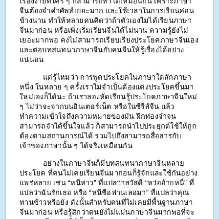
เรื่องง่ายที่ใคร ๆ ก็สามารถทำได้เหมือนกัน เพราะภาษา
จีนต้องจำคำศัพท์เยอะมาก และใช้เวลาในการเรียนค่อน
ข้างนาน ทำให้หลายคนคิดว่าถ้าตัวเองไม่ได้เรียนภาษา
จีนมาก่อน หรือเพิ่งเริ่มเรียนจีนได้ไม่นาน ความรู้ยังไม่
เยอะมากพอ คงไม่สามารถเรียบเรียงประโยคภาษาจีนเอง 
และต่อบทสนทนาภาษาจีนกับคนจีนให้รู้เรื่องได้อย่าง
แน่นอน
แต่รู้ไหมว่า การพูดประโยคในภาษาใดสักภาษา
หนึ่ง ในหลาย ๆ ครั้งเราไม่จำเป็นต้องแต่งประโยคขึ้นมา
ใหม่เองก็ได้นะ ถ้าเราลองหัดเรียนรู้ประโยคภาษาจีนใหม่ 
ๆ ไม่ว่าจะจากบนอินเตอร์เน็ต หรือในซีรีส์จีน แล้ว
ทำความเข้าใจถึงความหมายของมัน ฝึกท่องจำจน
สามารถจำได้ขึ้นใจแล้ว ก็สามารถนำไปประยุกต์ใช้ให้ถูก
ต้องตามสถานการณ์ได้ รวมไปถึงสามารถสื่อสารกับ
เจ้าของภาษานั้น ๆ ได้จริงเหมือนกัน
อย่างในภาษาจีนก็มีบทสนทนาภาษาจีนหลาย
ประโยค ที่คนไม่เคยเรียนจีนมาก่อนก็รู้จักและใช้กันอย่าง
แพร่หลาย เช่น “หนีห่าว” ที่แปลว่าสวัสดี “หว่ออ้ายหนี่” ที่
แปลว่าฉันรักเธอ หรือ “หนีชือฟ่านเลอมา” ที่แปลว่าคุณ
ทานข้าวหรือยัง ดังนั้นสำหรับคนที่ไม่เคยมีพื้นฐานภาษา
จีนมาก่อน หรือรู้สึกว่าตนยังไม่แม่นภาษาจีนมากพอที่จะ