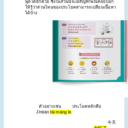
พูดได้อีกด้วย ซึ่งในส่วนนี้จะมีสัญลักษณ์คอยบอก
ให้รู้ว่าส่วนไหนของประโยคสามารถเปลี่ยนเนื้อหา
ได้บ้าง
ตัวอย่างเช่น
ประโยคหลักคือ
Jīntiān 
tài máng le
.
今天
太忙了
。