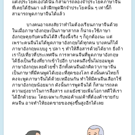
แต่งประโยคเองได้นั้น ก็สามารถลองจำประโยคภาษาจีน
ที่เคยได้ยินมา แล้วฝึกพูดฝึกจำประโยคนั้น ๆ เท่านี้ก็
สามารถพูดภาษาจีนได้แล้ว
บางคนอาจสงสัยว่าทำไมต้องเรียนภาษาจีนด้วย 
ในเมื่อภาษาอังกฤษเป็นภาษาสากล ก็น่าจะใช้ภาษา
อังกฤษคุยกับคนจีนได้สิ เรื่องนี้จริง ๆ ก็ถูกต้องนะ แต่
เพราะคนจีนไม่ได้พูดภาษาอังกฤษได้ทุกคน บางคนก็ได้
ภาษาอังกฤษแบบงู ๆ ปลา ๆ ทำให้สื่อสารด้วยได้ยาก ยิ่งถ้า
เราไปเที่ยวที่ประเทศจีน การหาคนจีนที่พูดภาษาอังกฤษ
ได้ยิ่งเป็นเรื่องที่ยากเข้าไปอีก บางคนถึงขั้นไม่ยอมพูด
ภาษาอังกฤษเลยด้วยซ้ำ อีกทั้งคนจีนมักคิดว่าภาษาจีน
เป็นภาษาที่มีคนพูดได้เยอะที่สุดของโลก ดังนั้นคนไทยก็
คงจะพูดภาษาจีนได้ด้วยเหมือนกัน ทำให้มีคนจีนเลือกใช้
ภาษาอังกฤษน้อยมาก ดังนั้นการพูดจีนได้ ก็สามารถลด
ความยุ่งยากในการสื่อสาร แถมยังช่วยเพิ่มโอกาสดีให้เรา
ได้อีกด้วยนะ โดยเฉพาะกับพ่อค้าแม่ค้าที่ต้องค้าขายกับ
คนจีน อาจทำให้ยอดขายของพุ่งขึ้นสูงอีกได้เลย