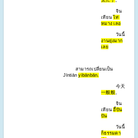
จิน
เทียน 
ไท่ 
หมาง เลอ
วันนี้
งานยุ่งมาก
เลย
   สามารถเปลี่ยนเป็น
Jīntiān 
yìbānbān.
今天
一般般
。
จิน
เทียน 
อี้ปัน
ปัน
วันนี้
ก็ธรรมดา