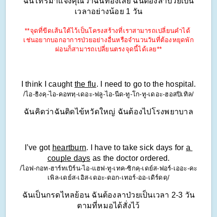
ฉันโทรมาแจ้งคุณว่าฉันท้องเสีย ฉันต้องลาป่วยเป็น
เวลาอย่างน้อย 1 วัน
**จุดที่ขีดเส้นใต้ไว้เป็นโครงสร้างที่เราสามารถเปลี่ยนคำได้ 
เช่นอยากบอกอาการป่วยอย่างอื่นหรือจำนวนวันที่ต้องหยุดพัก
ผ่อนก็สามารถเปลี่ยนตรงจุดนี้ได้เลย**
I think I caught 
the flu
. I need to go to the hospital.
/ไอ-ธิงคฺ-ไอ-คอททฺ-เดอะ-ฟลู-ไอ-นีด-ทู-โก-ทู-เดอะ-ฮอสปิเทิล/
ฉันคิดว่าฉันติดไข้หวัดใหญ่ ฉันต้องไปโรงพยาบาล
I’ve got 
heartburn
. I have to take sick days for 
a 
couple days
 as the doctor ordered.
/ไอฟ-กอท-ฮาร์ทเบิร์น-ไอ-แฮฟ-ทู-เทค-ซิกคฺ-เดย์ส-ฟอร์-เออะ-คะ
เพิล-เดย์ส-เอิส-เดอะ-ดอก-เทอร์-ออ-เดิร์ดดฺ/
ฉันเป็นกรดไหลย้อน ฉันต้องลาป่วยเป็นเวลา 2-3 วัน
ตามที่หมอได้สั่งไว้