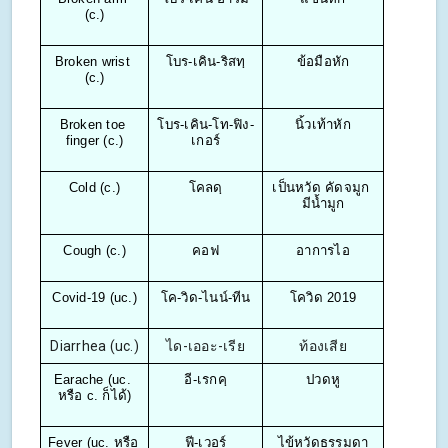
(c.)
Broken wrist 
โบร-เคิน-ริสทฺ
ข้อมือหัก
(c.)
Broken toe 
โบร-เคิน-โท-ฟิง-
นิ้วเท้าหัก
finger (c.)
เกอร์
Cold (c.)
โคลดฺ
เป็นหวัด คัดจมูก 
มีน้ำมูก
Cough (c.)
คอฟ
อาการไอ
Covid-19 (uc.)
โค-วิด-ไนน์-ทีน
โควิด 2019
Diarrhea (uc.)
ได-เออะ-เรีย
ท้องเสีย
Earache (uc. 
อี-เรกคฺ
ปวดหู
หรือ c. ก็ได้)
Fever (uc. หรือ 
ฟี-เวอร์
ไข้หวัดธรรมดา