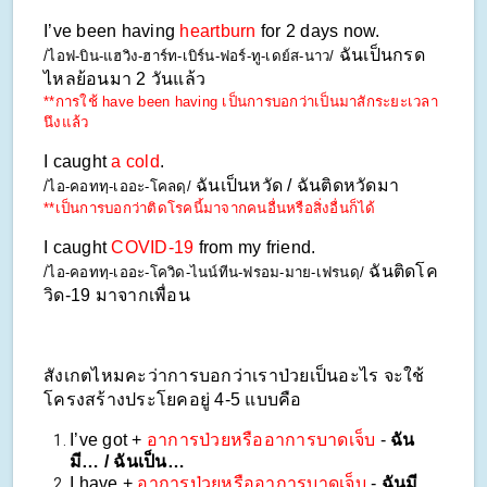
I’ve been having 
heartburn 
for 2 days now.
 ฉันเป็นกรด
/ไอฟ-บิน-แฮวิง-ฮาร์ท-เบิร์น-ฟอร์-ทู-เดย์ส-นาว/
ไหลย้อนมา 2 วันแล้ว
**การใช้ have been having เป็นการบอกว่าเป็นมาสักระยะเวลา
นึงแล้ว
I caught 
a cold
.
ฉันเป็นหวัด / ฉันติดหวัดมา
/ไอ-คอททฺ-เออะ-โคลดฺ/ 
**เป็นการบอกว่าติดโรคนี้มาจากคนอื่นหรือสิ่งอื่นก็ได้
I caught 
COVID-19
 from my friend.
ฉันติดโค
/ไอ-คอททฺ-เออะ-โควิด-ไนน์ทีน-ฟรอม-มาย-เฟรนดฺ/ 
วิด-19 มาจากเพื่อน
สังเกตไหมคะว่าการบอกว่าเราป่วยเป็นอะไร จะใช้
โครงสร้างประโยคอยู่ 4-5 แบบคือ
I’ve got + 
อาการป่วยหรืออาการบาดเจ็บ
 - 
ฉัน
มี… / ฉันเป็น…
I have + 
อาการป่วยหรืออาการบาดเจ็บ
 - 
ฉันมี… 