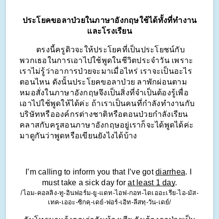
ประโยคขอลาป่วยในภาษาอังกฤษใช้ได้ทั้งที่ทำงาน
และโรงเรียน
        ตรงนี้ครูดิวจะให้ประโยคที่เป็นประโยชน์กับ
พวกเธอในการเอาไปใช้พูดในชีวิตประจำวัน เพราะ
เราไม่รู้ว่าอาการป่วยจะมาเมื่อไหร่ เราจะเป็นอะไร
ตอนไหน ดังนั้นประโยคขอลาป่วย ลาพักผ่อนตาม
หมอสั่งในภาษาอังกฤษจึงเป็นสิ่งที่จำเป็นต้องรู้เพื่อ
เอาไปใช้พูดให้ได้ค่ะ ถ้าเราเป็นคนที่กำลังทำงานกับ
บริษัทหรือองค์กรต่างชาติหรือตอนป่วยกำลังเรียน
คลาสกับครูสอนภาษาอังกฤษอยู่เราก็จะได้พูดได้ค่ะ 
มาดูกันว่าพูดหรือเขียนยังไงได้บ้าง
I’m calling to inform you that I’ve got 
diarrhea
. I 
must take a sick day for 
at least 1 day
.
/ไอม-คอลลิง-ทู-อินฟอร์ม-ยู-แดท-ไอฟ-กอท-ไดเออะเรีย-ไอ-มัส-
เทค-เออะ-ซิกคฺ-เดย์-ฟอร์-เอิท-ลีสทฺ-วัน-เดย์/