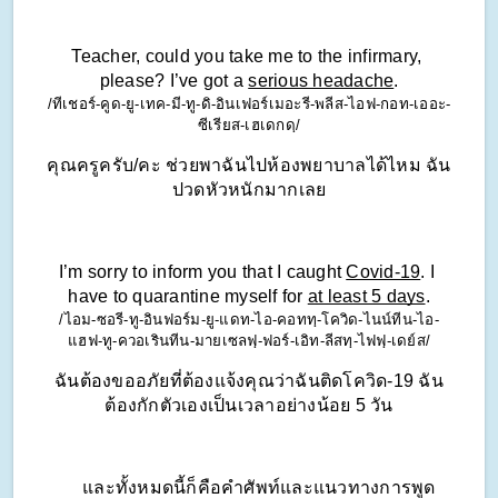
Teacher, could you take me to the infirmary, 
please? I’ve got a 
serious headache
.
/ทีเชอร์-คูด-ยู-เทค-มี-ทู-ดิ-อินเฟอร์เมอะรี-พลีส-ไอฟ-กอท-เออะ-
ซีเรียส-เฮเดกดฺ/
คุณครูครับ/คะ ช่วยพาฉันไปห้องพยาบาลได้ไหม ฉัน
ปวดหัวหนักมากเลย
I’m sorry to inform you that I caught 
Covid-19
. I 
have to quarantine myself for 
at least 5 days
.
/ไอม-ซอรี-ทู-อินฟอร์ม-ยู-แดท-ไอ-คอททฺ-โควิด-ไนน์ทีน-ไอ-
แฮฟ-ทู-ควอเรินทีน-มายเซลฟฺ-ฟอร์-เอิท-ลีสทฺ-ไฟฟฺ-เดย์ส/
ฉันต้องขออภัยที่ต้องแจ้งคุณว่าฉันติดโควิด-19 ฉัน
ต้องกักตัวเองเป็นเวลาอย่างน้อย 5 วัน
        และทั้งหมดนี้ก็คือคำศัพท์และแนวทางการพูด