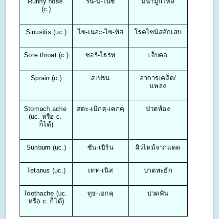
Runny nose 
รัน-นี-โนซ
มีน้ำมูกไหล
(c.)
Sinusitis (uc.)
ไซ-เนอะ-ไซ-ทิส
โรคไซนัสอักเสบ
Sore throat (c.)
ซอร์-โธรท
เจ็บคอ
Sprain (c.)
สเปรน
อาการเคล็ด/
แพลง
Stomach ache 
สตะ-เมิกคฺ-เคกคฺ
ปวดท้อง
(uc. หรือ c. 
ก็ได้)
Sunburn (uc.)
ซัน-เบิร์น
ผิวไหม้จากแดด
Tetanus (uc.)
เทท-เนิส
บาดทะยัก
Toothache (uc. 
ทูธ-เอกคฺ
ปวดฟัน
หรือ c. ก็ได้)