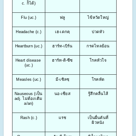
c. ก็ได้)
Flu (uc.)
ฟลู
ไข้หวัดใหญ่
Headache (c.)
เฮ-เดกคฺ
ปวดหัว
Heartburn (uc.)
ฮาร์ท-เบิร์น
กรดไหลย้อน
Heart disease 
ฮาร์ท-ดิ-ซีซ
โรคหัวใจ
(uc.)
Measles (uc.)
มี-เซิลซฺ
โรคหัด
Nauseous (เป็น 
นอ-เซียส
รู้สึกคลื่นไส้
adj. ไม่ต้องเติม 
a/an)
Rash (c.)
แรช
เป็นผื่นคันที่
ผิวหนัง