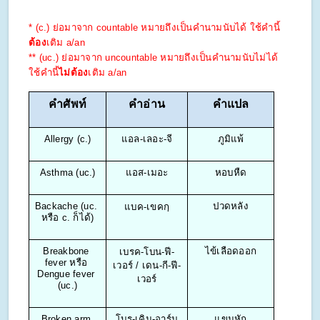
* (c.) ย่อมาจาก countable หมายถึงเป็นคำนามนับได้ ใช้คำนี้
ต้อง
เติม a/an
** (uc.) ย่อมาจาก uncountable หมายถึงเป็นคำนามนับไม่ได้ 
ใช้คำนี้
ไม่ต้อง
เติม a/an
คำศัพท์
คำอ่าน
คำแปล
Allergy (c.)
แอล-เลอะ-จี
ภูมิแพ้
Asthma (uc.)
แอส-เมอะ
หอบหืด
Backache (uc. 
ปวดหลัง
แบค-เขคกฺ
หรือ c. ก็ได้)
Breakbone 
ไข้เลือดออก
เบรค-โบน-ฟี-
fever หรือ 
เวอร์ / เดน-กี-ฟี-
Dengue fever 
เวอร์
(uc.)
Broken arm 
โบร-เคิน-อาร์ม
แขนหัก