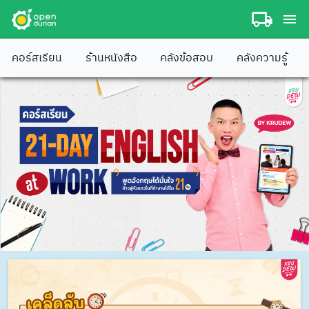
คอร์สเรียน
ร้านหนังสือ
คลังข้อสอบ
คลังความรู้