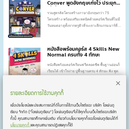
Conver พูดอังกฤษเก่งไว ประยุกต์
ใช้ได้ทุกสถานการณ์
รวมสูตรลัดโครงสร้างภาษาอังกฤษกว่า 75
โครงสร้าง พร้อมเสริมเทคนิคด้วยคอร์สเรียนที่ไม่มี
วันหมดอายุทั้งจากครูดิวที่จะเจาะลึกแกรมมาร์ที่
ต้องใช้ในการสื่อสาร และอาจารย์อดัมในเรื่อง
เทคนิคการออกเสียงแบบเจ้าของภาษา เรียนจบ
พูดอังกฤษเก่งไว ประยุกต์ใช้ได้ทุกสถานการณ์
หนังสือพร้อมคอร์ส 4 Skills New
Normal ครบทั้ง 4 ทักษะ
หนังสือพร้อมคอร์สเรียนฟรีตลอดชีพ พื้นฐานอ่อนก็
เรียนได้ เข้าใจง่าย ปูพื้นฐานครบ 4 ทักษะ ฟัง พูด
อ่าน เขียน มาพร้อมแบบฝึกฟัง-พูดกับ Ai ตัวช่วย
ให้พูดได้จริง และวัดพัฒนาการในการเรียนได้ด้วย
รายละเอียดการใช้งานคุกกี้
Dashboard เรียนจบการันตีพูดได้ชัวร์!
หนังสือพร้อมคอร์ส GRAMMAR
เพื่อประโยชน์และประสบการณ์ที่ดีในการใช้งานเว็บไซต์ของ บริษัท โอเพ่นดู
GO! สรุปครบ จบทุกสถานการณ์
เรียน จํากัด
(“โอเพ่นดูเรียน”)
โอเพ่นดูเรียนจึงใช้คุกกี้บนเว็บไซต์ของบริษัท
หนังสือพร้อมคอร์สเรียน Grammar GO! สอนโดย
ทั้งนี้ คุณสามารถศึกษาเพิ่มเติม เกี่ยวกับนโยบายคุกกี้ของโอเพ่นดูเรียนได้ที่
ครูดิว ปูพื้นฐานแน่น เทคนิคเพลงกลอนเพียบ เรียน
นโยบายคุกกี้
และคุณสามารถปฏิเสธคุกกี้ได้
จบเก่งแกรมมาร์ที่ออกสอบบ่อย ใช้จริงในชีวิต