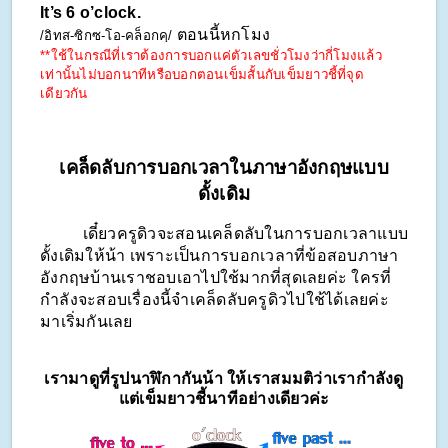
It’s 6 o’clock.
ตอนนี้หกโมง
/อิทส-ซิกซ-โอ-คล็อกคฺ/ 
**ใช้ในกรณีที่เราต้องการบอกแค่ตัวเลขชั่วโมงว่ากี่โมงแล้ว
เท่านั้นไม่บอกนาทีหรือบอกตอนเข็มสั้นกับเข็มยาวชี้ที่จุด
เดียวกัน
เคล็ดลับการบอกเวลาในภาษาอังกฤษแบบ
ดั้งเดิม
          เดี๋ยวครูดิวจะสอนเคล็ดลับในการบอกเวลาแบบ
ดั้งเดิมให้น้า เพราะเป็นการบอกเวลาที่ข้อสอบภาษา
อังกฤษบ้านเราชอบเอาไปใช้มากที่สุดเลยค่ะ ใครที่
กำลังจะสอบเรื่องนี้จำเคล็ดลับครูดิวไปใช้ได้เลยค่ะ 
มาเริ่มกันเลย
เรามาดูที่รูปนาฬิกากันน้า ให้เราสมมติว่าเรากำลังดู
แต่เข็มยาวชี้นาทีอย่างเดียวค่ะ