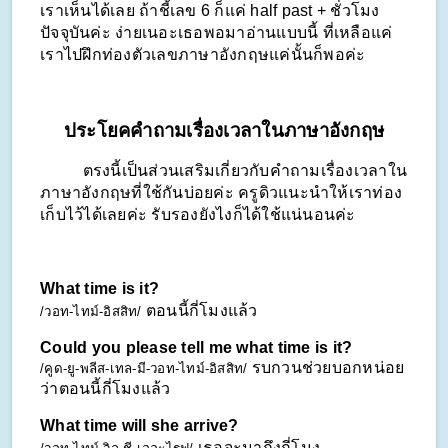
เราเห็นได้เลย ถ้าชี้เลข 6 ก็แค่ half past + ชั่วโมง
ปัจจุบันค่ะ ง่ายเนอะเธอพอมาอ่านแบบนี้ ที่เหลือแค่
เราไปฝึกท่องตัวเลขภาษาอังกฤษแค่นั้นก็พอค่ะ
ประโยคคำถามเรื่องเวลาในภาษาอังกฤษ
          ตรงนี้เป็นส่วนเสริมเกี่ยวกับคำถามเรื่องเวลาใน
ภาษาอังกฤษที่ใช้กันบ่อยค่ะ ครูดิวแนะนำให้เราท่อง
เก็บไว้ได้เลยค่ะ รับรองยังไงก็ได้ใช้แน่นอนค่ะ
What time is it?
ตอนนี้กี่โมงแล้ว
/วอท-ไทม์-อิสสิท/ 
Could you please tell me what time is it?
รบกวนช่วยบอกหน่อย
/คูด-ยู-พลีส-เทล-มี-วอท-ไทม์-อิสสิท/ 
ว่าตอนนี้กี่โมงแล้ว
What time will she arrive?
เธอจะมาถึงกี่โมง