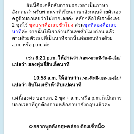
อันนี้คือเคล็ดลับการบอกเวลาเป็นภาษา
อังกฤษสำหรับพวกเราที่เรียนภาษาอังกฤษด้วยตัวเอง 
ครูดิวบอกเลยว่าไม่ยากเลยค่ะ หลักๆคือให้เราตั้งเลข 
2 ชุดไว้ 
ชุดแรกคือเลขชั่วโมง
 ส่วน
ชุดที่สองคือเลข
นาที
ค่ะ จากนั้นให้เราอ่านตัวเลขชั่วโมงก่อน แล้ว
ตามด้วยตัวเลขที่เป็นนาทีจากนั้นค่อยตบท้ายด้วย 
a.m. หรือ p.m. ค่ะ
           เช่น 
8:21 p.m. ให้อ่านว่า
 /เอท-ทเวนที-วัน-พี-เอ็ม/
แปลว่า สองทุ่มยี่สิบเอ็ดนาที
10
:58 a.m. ให้อ่านว่า 
/เทน-ฟิฟตี-เอท-เอ-เอ็ม/
แปลว่า สิบโมงเช้าห้าสิบแปดนาที
แค่นี้เองค่ะ บอกเลข 2 ชุด + a.m. หรือ p.m. ก็เป็นการ
บอกเวลาที่ถูกต้องตามหลักภาษาอังกฤษแล้วค่ะ
✿
อยากพูดอังกฤษคล่อง ต้องเซ็ทนี้
✿