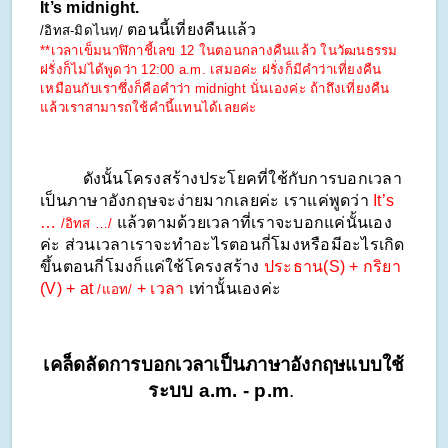
It’s midnight. 
 ตอนนี้เที่ยงคืนแล้ว
/อิทส-มิดไนทฺ/
**เวลาเข็มนาฬิกาชี้เลข 12 ในตอนกลางคืนแล้ว ในวัฒนธรรม
ฝรั่งก็ไม่ได้พูดว่า 12:00 a.m. เสมอค่ะ ฝรั่งก็มีคำว่าเที่ยงคืน
เหมือนกับเราซึ่งก็คือคำว่า midnight นั่นเองค่ะ ถ้าถึงเที่ยงคืน
แล้วเราสามารถใช้คำนี้แทนได้เลยค่ะ
          ดังนั้นโครงสร้างประโยคที่ใช้กับการบอกเวลา
เป็นภาษาอังกฤษจะง่ายมากเลยค่ะ เราแค่พูดว่า 
It’s 
… 
แล้วตามด้วยเวลาที่เราจะบอกแค่นั้นเอง
/อิทส …/
ค่ะ ส่วนเวลาเราจะทำอะไรตอนกี่โมงหรือมีอะไรเกิด
ขึ้นตอนกี่โมงก็แค่ใช้โครงสร้าง 
ประธาน(S) + กริยา 
(V) + at 
+ เวลา
 เท่านั้นเองค่ะ
/แอท/ 
เคล็ดลัดการบอกเวลาเป็นภาษาอังกฤษแบบใช้
ระบบ a.m. - p.m
. 