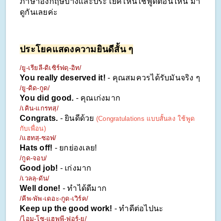
ภาษาอังกฤษบ้างและประโยคไหนใช้พูดตอนไหน มา
ดูกันเลยค่ะ
ประโยคแสดงความยินดีสั้น ๆ
/ยู-เรียลี-ดิเซิร์ฟดฺ-อิท/
You really deserved it!
 - คุณสมควรได้รับมันจริง ๆ
/ยู-ดิด-กูด/
You did good. 
- คุณเก่งมาก
/เคิน-แกรทสฺ/
Congrats. 
- ยินดีด้วย 
(Congratulations แบบสั้นลง ใช้พูด
กับเพื่อน)
/แฮทสฺ-ซอฟ/
Hats off! 
- ยกย่องเลย!
/กูด-จอบ/
Good job! 
- เก่งมาก
/เวลลฺ-ดัน/
Well done!
 - ทำได้ดีมาก
/คีพ-พัพ-เดอะ-กูด-เวิร์ค/
Keep up the good work! 
- ทำดีต่อไปนะ
/ไอม-โซ-แฮพพี-ฟอร์-ยู/