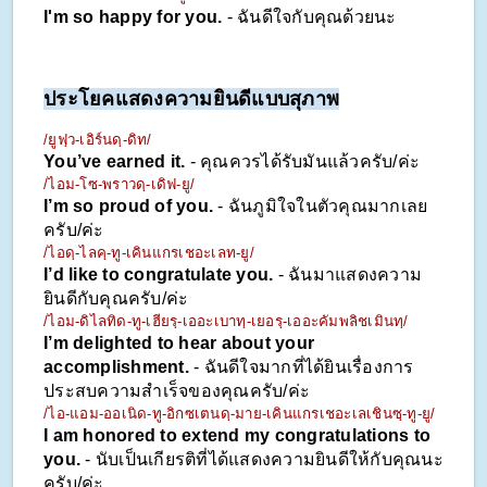
I'm so happy for you. 
- ฉันดีใจกับคุณด้วยนะ
ประโยคแสดงความยินดีแบบสุภาพ
/ยูฟฺว-เอิร์นดฺ-ดิท/
You’ve earned it.
 - คุณควรได้รับมันแล้วครับ/ค่ะ
/ไอม-โซ-พราวดฺ-เดิฟ-ยู/
I’m so proud of you.
 - ฉันภูมิใจในตัวคุณมากเลย
ครับ/ค่ะ
/ไอดฺ-ไลคฺ-ทู-เคินแกรเชอะเลท-ยู/
I’d like to congratulate you.
 - ฉันมาแสดงความ
ยินดีกับคุณครับ/ค่ะ
/ไอม-ดิไลทิด-ทู-เฮียรฺ-เออะเบาทฺ-เยอรฺ-เออะคัมพลิชเมินทฺ/
I’m delighted to hear about your 
accomplishment.
 - ฉันดีใจมากที่ได้ยินเรื่องการ
ประสบความสำเร็จของคุณครับ/ค่ะ
/ไอ-แอม-ออเนิด-ทู-อิกซเตนดฺ-มาย-เคินแกรเชอะเลเชินซฺ-ทู-ยู/
I am honored to extend my congratulations to 
you. 
- นับเป็นเกียรติที่ได้แสดงความยินดีให้กับคุณนะ
ครับ/ค่ะ