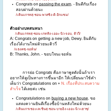
Congrats on 
passing the exam
. - ยินดีกับเรื่อง
สอบผ่านด้วยนะ
/เคินแกรทสฺ-ซอน-พาสซิง-ดิ-อิกแซม/
ตัวอย่างบทสนทนา
     /เคินแกรทสฺ-ซอน-เกททิง-เออะ-นิว-จอบ, ดิววี/
A: Congrats on getting a new job, Dewy. ยินดีกับ
เรื่องได้งานใหม่ด้วยนะดิววี่
    /แธงคซฺ-จอห์น/
B: Thanks, John. - ขอบใจนะจอห์น
            การย่อ Congrats คือภาษาพูดดังนั้นถ้าเรา
อยากให้ดูเป็นทางการขึ้นมาอีก ให้เปลี่ยนมาใช้คำ
เต็มว่า Congratulations on + 
N. เรื่องที่ประสบความ
สำเร็จ
 ได้เลยค่ะ เช่น
Congratulations on 
buying a new house
. ขอ
แสดงความยินดีเรื่องซื้อบ้านหลังใหม่ด้วยนะ
/เคินแกรเชอะเลเชินสฺ-ซอน-บายอิง-เออะ-นิว-เฮาซฺ/