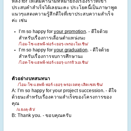
หลัง for ให้เติมคำนามที่หมายถึงเรื่องราวที่เขา
ประสบคำสำเร็จได้เลยนะคะ ประโยคนี้เป็นภาษาพูด
แนวๆแสดงความรู้สึกดีใจที่เขาประสบความสำเร็จ
ค่ะ เช่น
I’m so happy for 
your promotion
. - ดีใจด้วย
สำหรับเรื่องการเลื่อนตำแหน่งนะ
/ไอม-โซ-แฮพพี-ฟอร์-เยอรฺ-เพรอะโมเชิน/
I’m so happy for 
your graduation
. - ดีใจด้วย
สำหรับเรื่องการจบการศึกษานะ
/ไอท-โซ-แฮพพี-ฟอร์-เยอรฺ-แกรจิวเอเชิน/
ตัวอย่างบทสนทนา
     /ไอม-โซ-แฮพพี-ฟอร์-เยอรฺ-พรอเจคทฺ-เสิคเซสเชิน/
A: I’m so happy for your project succession. - ดีใจ
ด้วยนะสำหรับเรื่องความสำเร็จของโครงการของ
คุณ
    /แธงคฺ-คิว/
B: Thank you. - ขอบคุณครับ