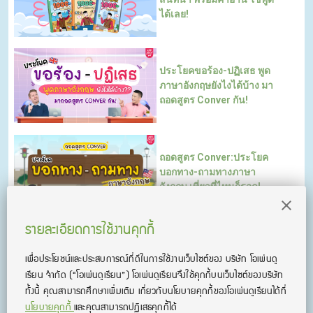
ได้เลย!
ประโยคขอร้อง-ปฏิเสธ พูด
ภาษาอังกฤษยังไงได้บ้าง มา
ถอดสูตร Conver กัน!
ถอดสูตร Conver:ประโยค
บอกทาง-ถามทางภาษา
อังกฤษ เที่ยวที่ไหนก็รอด!
รายละเอียดการใช้งานคุกกี้
ถอดสูตร Conver: 3 ประโยค
เพื่อประโยชน์และประสบการณ์ที่ดีในการใช้งานเว็บไซต์ของ บริษัท โอเพ่นดู
สั่งอาหารภาษาอังกฤษที่ง่าย
เรียน จํากัด
(“โอเพ่นดูเรียน”)
โอเพ่นดูเรียนจึงใช้คุกกี้บนเว็บไซต์ของบริษัท
ที่สุด
ทั้งนี้ คุณสามารถศึกษาเพิ่มเติม เกี่ยวกับนโยบายคุกกี้ของโอเพ่นดูเรียนได้ที่
นโยบายคุกกี้
และคุณสามารถปฏิเสธคุกกี้ได้