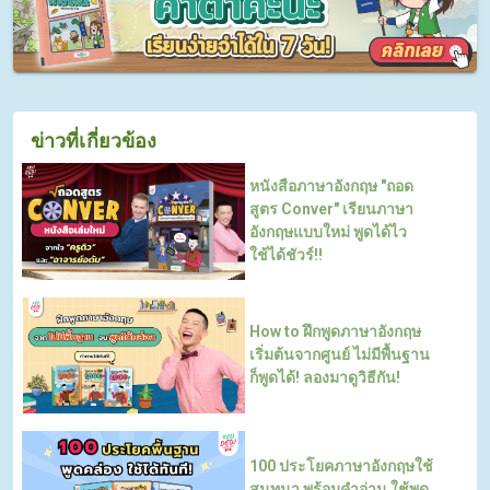
ข่าวที่เกี่ยวข้อง
หนังสือภาษาอังกฤษ "ถอด
สูตร Conver" เรียนภาษา
อังกฤษแบบใหม่ พูดได้ไว
ใช้ได้ชัวร์!!
How to ฝึกพูดภาษาอังกฤษ
เริ่มต้นจากศูนย์ ไม่มีพื้นฐาน
ก็พูดได้! ลองมาดูวิธีกัน!
100 ประโยคภาษาอังกฤษใช้
สนทนา พร้อมคำอ่าน ใช้พูด