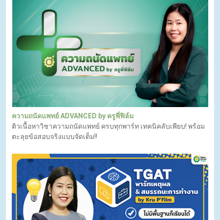
ความถนัดแพทย์ ADVANCED by ครูพี่ฟิล์ม
ติวเนื้อหาวิชาความถนัดแพทย์ ครบทุกพาร์ท เทคนิคลับเพียบ! พร้อม
ตะลุยข้อสอบจริงแบบจัดเต็ม!!