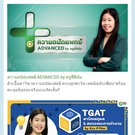
ความถนัดแพทย์ ADVANCED by ครูพี่ฟิล์ม
ติวเนื้อหาวิชาความถนัดแพทย์ ครบทุกพาร์ท เทคนิคลับเพียบ! พร้อม
ตะลุยข้อสอบจริงแบบจัดเต็ม!!