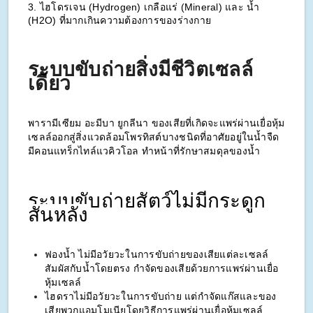
3. ไฮโดรเจน (Hydrogen) เกลือแร่ (Mineral) 
และ น้ำ 
(H2O) ที่มากเกินความต้องการของร่างกาย
ระบบขับถ่ายสิ่งมีชีวิตเซลล์
เดียว
พารามีเซียม อะมีบา ยูกลีนา ของเสียที่เกิดจะแพร่ผ่านเยื่อหุ้ม
เซลล์ออกสู่สิ่งแวดล้อมโพรทิสต์บางชนิดที่อาศัยอยู่ในน้ำจืด 
มีคอนแทร็กไทล์แวคิวโอล ทำหน้าที่รักษาสมดุลของน้ำ
ระบบขับถ่ายสัตว์ไม่มีกระดูก
สันหลัง
ฟองน้ำ ไม่มีอวัยวะในการขับถ่ายของเสีย
แต่ละเซลล์
สัมผัสกับน้ำโดยตรง กำจัดของเสีย
ด้วยการแพร่ผ่านเยื่อ
หุ้มเซลล์ 
ไฮดราไม่มีอวัยวะในการขับถ่าย แต่กำจัดแก๊ส
และของ
เสียพวกแอมโมเนียโดยวิธีการแพร่
ผ่านเยื่อหุ้มเซลล์ 