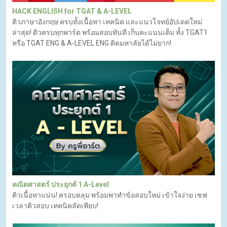
HACK ENGLISH for TGAT & A-LEVEL
ติวภาษาอังกฤษ ครบทั้งเนื้อหา เทคนิค และแนวโจทย์อัปเดตใหม่
ล่าสุด! ติวครบทุกพาร์ต พร้อมสอบทันที เก็บคะแนนเต็ม ทั้ง TGAT1
หรือ TGAT ENG & A-LEVEL ENG ติดมหาลัยได้ไม่ยาก!
คณิตศาสตร์ ประยุกต์ 1 A-Level
ติวเนื้อหาแน่น! ครอบคลุม พร้อมพาทำข้อสอบใหม่ เข้าใจง่าย เซฟ
เวลาติวสอบ เทคนิคลัดเพียบ!