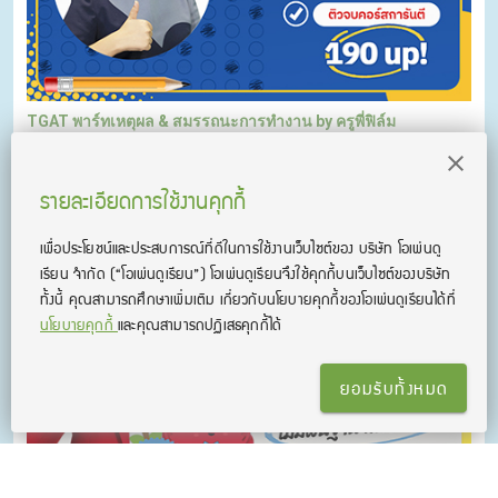
TGAT พาร์ทเหตุผล & สมรรถนะการทำงาน by ครูพี่ฟิล์ม
ติวเนื้อหา TGAT พาร์ทการคิดอย่างมีเหตุผล และสมรรถนะการ
ทำงานในอนาคต ทริคทำข้อสอบเพียบ พร้อมแนวข้อสอบแบบจัด
รายละเอียดการใช้งานคุกกี้
เต็ม!
เพื่อประโยชน์และประสบการณ์ที่ดีในการใช้งานเว็บไซต์ของ บริษัท โอเพ่นดู
เรียน จํากัด
(“โอเพ่นดูเรียน”)
โอเพ่นดูเรียนจึงใช้คุกกี้บนเว็บไซต์ของบริษัท
ทั้งนี้ คุณสามารถศึกษาเพิ่มเติม เกี่ยวกับนโยบายคุกกี้ของโอเพ่นดูเรียนได้ที่
นโยบายคุกกี้
และคุณสามารถปฏิเสธคุกกี้ได้
ยอมรับทั้งหมด