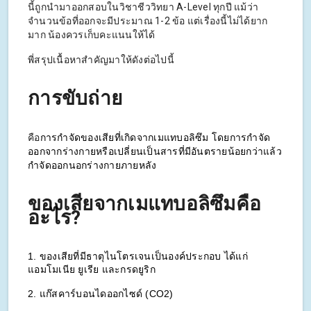
นี้ถูกนำมาออกสอบในวิชาชีววิทยา A-Level ทุกปี แม้ว่า
จำนวนข้อที่ออกจะมีประมาณ 1-2 ข้อ แต่เรื่องนี้ไม่ได้ยาก
มาก น้องควรเก็บคะแนนให้ได้
พี่สรุปเนื้อหาสำคัญมาให้ดังต่อไปนี้
การขับถ่าย
คือ
การกำจัดของเสียที่เกิดจากเมแทบอลิซึม 
โดยการกำจัด
ออกจากร่างกายหรือ
เปลี่ยนเป็นสารที่มีอันตรายน้อยกว่า
แล้ว
กำจัดออกนอกร่างกายภายหลัง 
ของเสียจากเมแทบอลิซึมคือ
อะไร?
1. ของเสียที่มีธาตุไนโตรเจนเป็นองค์ประกอบ 
ได้แก่ 
แอมโมเนีย ยูเรีย และกรดยูริก
2. แก๊สคาร์บอนไดออกไซด์ (CO2)