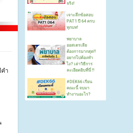
จริง!
เจาะลึกข้อสอบ
PAT1 ปี 64 ครบ
ทุกบท!
พยาบาล
ออสเตรเลีย
ต้องการมากสุด!!
อยากไปต้องทำ
ไง? เล่าวิธีการ
ีคำ
ละเอียดยิบที่นี่ !!
#DEK66 เรียน
คณะนี้ จบมา
ทำงานอะไร?
น