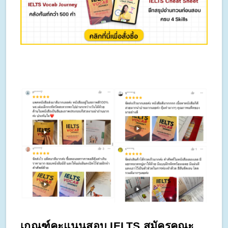
เกณฑ์คะแนนสอบ IELTS สมัครคณะ