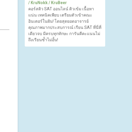
/ KruNokk / KruBeer
คอร์สติว SAT ออนไลน์ ติวเข้ม เนื้อหา
แน่น เทคนิคเพียบ เตรียมตัวเข้าคณะ
อินเตอร์ในฝัน! โดยสุดยอดอาจารย์
คุณภาพมากประสบการณ์ เรียน SAT ที่นี่ที่
เดียวจบ มีครบทุกทักษะ การันตีคะแนนไม่
ถึงเรียนซ้ำไม่อั้น!