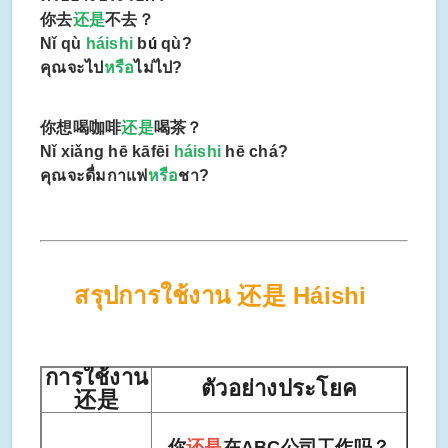
你去
还是
不去？
ú
Nǐ qù
háishi
b
qù?
คุณจะไป
หรือ
ไม่ไป?
你想喝咖啡
还是
喝茶？
Nǐ xiǎng hē kāfēi
háishi
hē chá?
คุณจะดื่มกาแฟ
หรือ
ชา?
สรุปการใช้งาน 还是
Háishi
การใช้งาน
ตัวอย่างประโยค
还是
你
还是
在ABC公司工作吗？