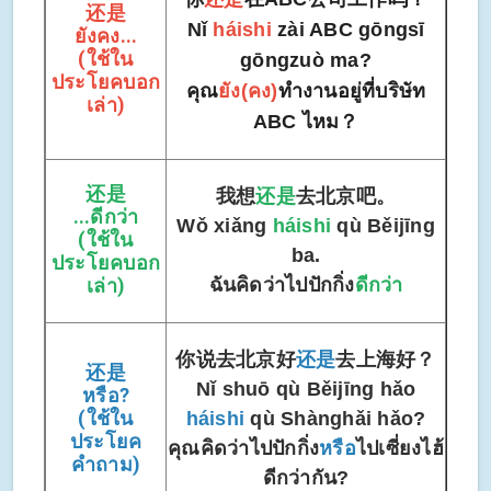
还是
Nǐ
háishi
zài ABC gōngsī
ยังคง...
(ใช้ใน
gōngzuò ma?
ประโยคบอก
คุณ
ยัง(คง)
ทำงานอยู่ที่บริษัท
เล่า)
ABC ไหม？
还是
我想
还是
去北京吧。
...ดีกว่า
Wǒ xiǎng
háishi
qù Běijīng
(ใช้ใน
ba.
ประโยคบอก
เล่า)
ฉันคิดว่าไปปักกิ่ง
ดีกว่า
你说去北京好
还是
去上海好？
还是
Nǐ shuō qù Běijīng hǎo
หรือ?
(ใช้ใน
háishi
qù Shànghǎi hǎo?
ประโยค
คุณคิดว่าไปปักกิ่ง
หรือ
ไปเซี่ยงไฮ้
คำถาม)
ดีกว่ากัน?