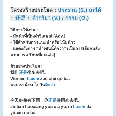
โครงสร้างประโยค :
ประธาน (S.) ละได้
+ 还是 + คำกริยา (V.) / กรรม (O.)
วิธีการใช้งาน :
- มีหน้าที่เป็นคำวิเศษณ์ (Adv.)
- ใช้สำหรับการแนะนำหรือโน้มน้าว
- แสดงถึงการ “ทำเช่นนี้ดีกว่า” (เป็นการเลือกหลัง
จากการเปรียบเทียบแล้ว)
ตัวอย่างประโยค :
我们
还是
坐车去吧。
Wǒmen
háishi
zuò chē qù ba.
พวกเรานั่งรถไปกัน
ดีกว่า
今天好像有下雨，你
还是
带雨伞去吧。
Jīntiān hǎoxiàng yǒu xià yǔ, nǐ
háishi
dài
yǔsǎn qù ba.