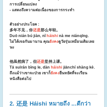
การเปลี่ยนแปลง
- แสดงถึงความต่อเนื่องของการกระทำ
ตัวอย่างประโยค :
多年不见，你
还是
那么年轻。
Duō nián bú jiàn, nǐ
háishi
nà me niánqīng.
ไม่ได้เจอกันมานาน คุณ
ยังคง
ดูวัยรุ่นเหมือนเดิมเลย
นะ
他虽然病了，但
还是
坚持上课。
Tā suīrán bìng le, dàn
háishi
jiānchí shàng kè.
ถึงแม้ว่าเขาจะป่วย เขาก็
ยังคง
ยืนหยัดที่จะเรียน
หนังสือต่อไป
2. 还是 Háishi หมายถึง ...ดีกว่า