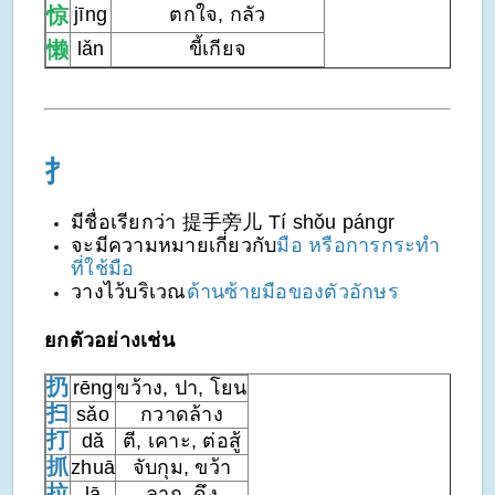
惊
jīng
ตกใจ, กลัว
懒
lǎn
ขี้เกียจ
扌
มีชื่อเรียกว่า 提手旁儿 Tí shǒu pángr
จะมีความหมายเกี่ยวกับ
มือ หรือการกระทำ
ที่ใช้มือ
วางไว้บริเวณ
ด้านซ้ายมือของตัวอักษร
ยกตัวอย่างเช่น
扔
rēng
ขว้าง, ปา, โยน
扫
sǎo
กวาดล้าง
打
dǎ
ตี, เคาะ, ต่อสู้
抓
zhuā
จับกุม, ขว้า
拉
lā
ลาก, ดึง