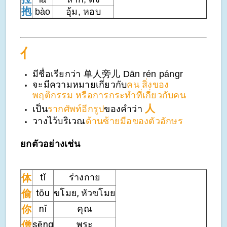
抱
bào
อุ้ม, หอบ
亻
มีชื่อเรียกว่า 单人旁儿 Dān rén pángr
จะมีความหมายเกี่ยวกับ
คน สิ่งของ
พฤติกรรม หรือการกระทำที่เกี่ยวกับคน
人
เป็น
รากศัพท์อีกรูป
ของคำว่า
วางไว้บริเวณ
ด้านซ้ายมือของตัวอักษร
ยกตัวอย่างเช่น
tǐ
ร่างกาย
体
偷
tōu
ขโมย, หัวขโมย
你
nǐ
คุณ
僧
sēng
พระ