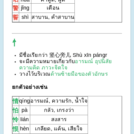
警
jǐng
เตือน
誓
shì
สาบาน, คำสาบาน
忄
มีชื่อเรียกว่า 竖心旁儿 Shù xīn pángr
จะมีความหมายเกี่ยวกับ
อารมณ์ อุปนิสัย
ความคิด ภาวะจิตใจ
วางไว้บริเวณ
ด้านซ้ายมือของตัวอักษร
ยกตัวอย่างเช่น
情
qíng
อารมณ์, ความรัก, น้ำใจ
怕
pà
กลัว, เกรงว่า
怜
lián
สงสาร
恨
hèn
เกลียด
, แค้น, เสียใจ