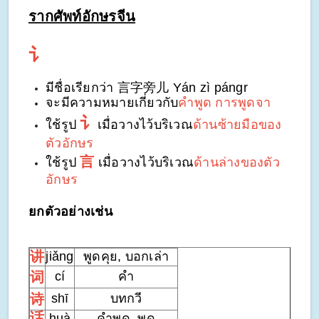
รากศัพท์อักษรจีน
讠
มีชื่อเรียกว่า 言字旁儿 Yán zì pángr
จะมีความหมายเกี่ยวกับ
คำพูด การพูดจา
讠
ใช้รูป
เมื่อ
วางไว้บริเวณ
ด้านซ้ายมือของ
ตัวอักษร
言
ใช้รูป
เมื่อวางไว้บริเวณ
ด้านล่างของตัว
อักษร
ยกตัวอย่างเช่น
讲
jiǎng
พูดคุย, บอกเล่า
词
cí
คำ
诗
shī
บทกวี
话
huà
คำพูด, พูด