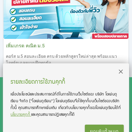
เพิ่มเกรด คณิต ม.5
คอร์ส ม.5 สอนละเอียด ครบ ด้วยหลักสูตรใหม่ล่าสุด พร้อมเแนว
โจทย์+เฉลยแบบฝึกทุกข้อ
รายละเอียดการใช้งานคุกกี้
เพื่อประโยชน์และประสบการณ์ที่ดีในการใช้งานเว็บไซต์ของ บริษัท โอเพ่นดู
เรียน จํากัด
(“โอเพ่นดูเรียน”)
โอเพ่นดูเรียนจึงใช้คุกกี้บนเว็บไซต์ของบริษัท
สงวนลิขสิทธิ์โดย บริษัท โอเพ่นดูเรียน จำกัด 2021 ©︎ OpenDurian
ทั้งนี้ คุณสามารถศึกษาเพิ่มเติม เกี่ยวกับนโยบายคุกกี้ของโอเพ่นดูเรียนได้ที่
Co., Ltd.
นโยบายคุกกี้
และคุณสามารถปฏิเสธคุกกี้ได้
TOEIC® and TOEFL® are registered trademarks of Educational Testing
Service (ETS).
This product is not endorsed or approved by ETS.
ยอมรับทั้งหมด