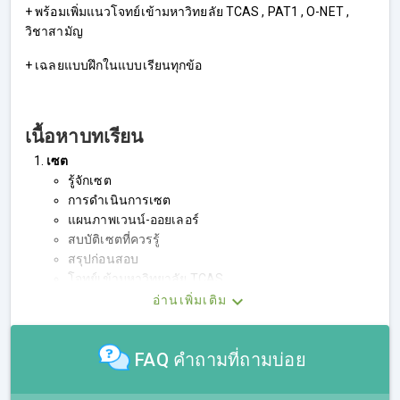
+ พร้อมเพิ่มแนวโจทย์เข้ามหาวิทยลัย TCAS , PAT1 , O-NET ,
วิชาสามัญ
+ เฉลยแบบฝึกในแบบเรียนทุกข้อ
เนื้อหาบทเรียน
เซต
รู้จักเซต
การดำเนินการเซต
แผนภาพเวนน์-ออยเลอร์
สบบัติเซตที่ควรรู้
สรุปก่อนสอบ
โจทย์เข้ามหาวิทยาลัย TCAS
เฉลยแบบฝึกหนังสือเรียนบทเซต
อ่านเพิ่มเติม
ตรรกศาสตร์
รู้จักประพจน์
FAQ คำถามที่ถามบ่อย
ตัวเชื่อม&ค่าความจริง
การสมมูล
สัจจนิรันดร์