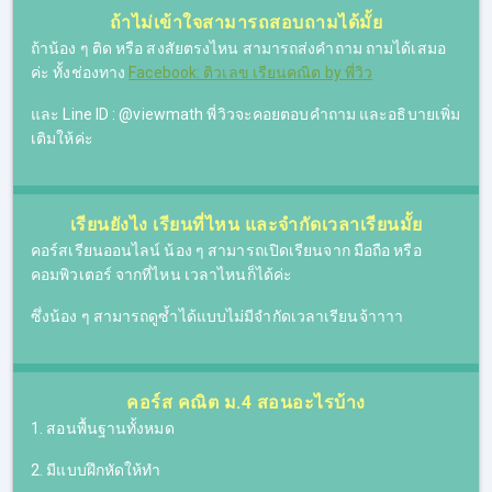
การอ้างเหตุผล
ถ้าไม่เข้าใจสามารถสอบถามได้มั้ย
ตัวบ่งปริมาณ
ถ้าน้อง ๆ ติด หรือ สงสัยตรงไหน สามารถส่งคำถาม ถามได้เสมอ
สรุปตรรกศาสตร์ก่อนสอบ
ค่ะ ทั้งช่องทาง
Facebook: ติวเลข เรียนคณิต by พี่วิว
โจย์เข้ามหาวิทยาลัย TCAS
และ Line ID : @viewmath พี่วิวจะคอยตอบคำถาม และอธิบายเพิ่ม
เฉลยแบบฝึกหนังสือเรียนบทตรรกศาสตร์
เติมให้ค่ะ
ระบบจำนวนจริง และพหุนาม
จำนวนจริงและสมบัติ
พหุนามและการหารพหุนาม
ทบทวนการแยะตัวประกอบสองวงเล็บ
เรียนยังไง เรียนที่ไหน และจำกัดเวลาเรียนมั้ย
สมการพหุนาม
คอร์สเรียนออนไลน์ น้อง ๆ สามารถเปิดเรียนจาก มือถือ หรือ
อสมการพหุนาม
คอมพิวเตอร์ จากที่ไหน เวลาไหนก็ได้ค่ะ
สมการ อสมการค่าสัมบูรณ์
สรุปบทจำนวนจริงและพหุนาม
ซึ่งน้อง ๆ สามารถดูซ้ำได้แบบไม่มีจำกัดเวลาเรียนจ้าาาา
โจทย์เข้ามหาวิทยาลัย TCAS
เฉลยแบบฝึกหนังสือเรียนบทจำนวนจริงและพหุนาม
ฟังก์ชัน
คอร์ส คณิต ม.4 สอนอะไรบ้าง
ฟังก์ชันเอกโพเนนเชียลและฟังก์ชันลอการิทึม
1. สอนพื้นฐานทั้งหมด
เรขาคณิตวิเคราะห์
2. มีแบบฝึกหัดให้ทำ