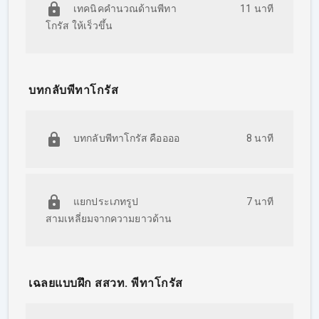
เทคนิคคำนวณด้านพีทา
11 นาที
โกรัส ให้เร็วขึ้น
บทกลับพีทาโกรัส
บทกลับพีทาโกรัส คืออออ
8 นาที
แยกประเภทรูป
7 นาที
สามเหลี่ยมจากความยาวด้าน
เฉลยแบบฝึก สสวท. พีทาโกรัส