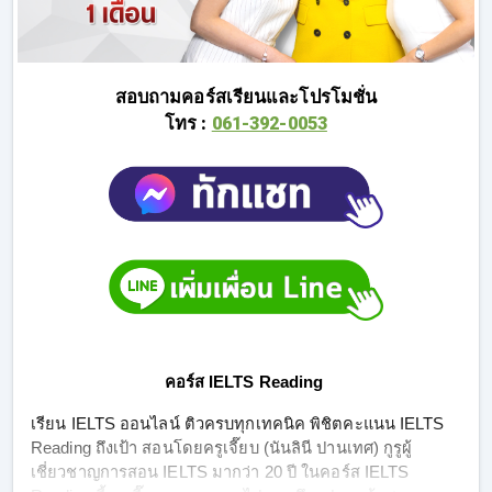
สอบถามคอร์สเรียนและโปรโมชั่น
โทร :
061-392-0053
คอร์ส IELTS Reading 
เรียน IELTS ออนไลน์ ติวครบทุกเทคนิค พิชิตคะแนน IELTS 
Reading ถึงเป้า สอนโดยครูเจี๊ยบ (นันลินี ปานเทศ) กูรูผู้
เชี่ยวชาญการสอน IELTS มากว่า 20 ปี ในคอร์ส IELTS 