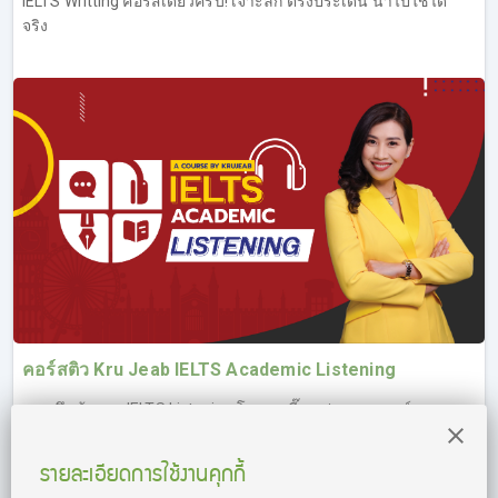
IELTS Writting คอร์สเดียวครบ! เจาะลึก ตรงประเด็น นำไปใช้ได้
จริง
คอร์สติว Kru Jeab IELTS Academic Listening
เจาะลึกข้อสอบ IELTS Listening โดยครูเจี๊ยบ ประสบการณ์การ
สอนกว่า 20 ปี พร้อมถ่ายทอดเทคนิคทำข้อสอบ IELTS Listening
ฉบับมืออาชีพ พิชิตคะแนนถึงเป้า
รายละเอียดการใช้งานคุกกี้