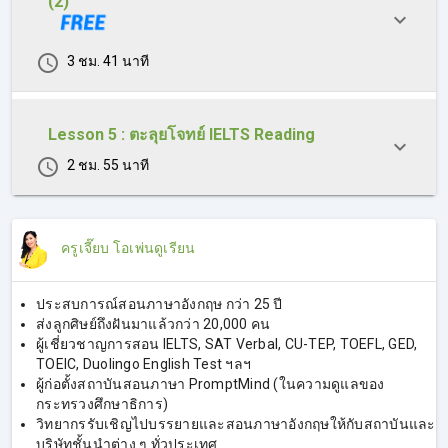
(2)
ภาพรวมข้อสอบ Reading และประเภทคำถามในข้อสอบ
เทคนิคการทำข้อสอบ Reading และสิ่งที่ต้องระวัง
เทคนิคทำโจทย์ทุกรูปแบบที่มีในข้อสอบ Reading เช่น Fill 
3 ชม. 41 นาที
in the blanks, Summary Completion, Matching, 
True/False/Not Given, Multiple Choices และรูปแบบคำ
ถามอื่นๆที่มีในข้อสอบ Reading
Lesson 5 : ตะลุยโจทย์ IELTS Reading
ตะลุยโจทย์ข้อสอบ IELTS Reading
IELTS Reading ไม่จำเป็นต้องรู้ศัพท์ทุกคำ ไม่ต้องอ่านทุก
2 ชม. 55 นาที
บรรทัด ก็สามารถทำข้อสอบ อัปคะแนนได้ ถ้ามีหลักการฝึก 
และเทคนิคที่ใช้ได้จริง
ครูเจี๊ยบ โอเพ่นดูเรียน
"มาพิชิต IELTS Reading ไปด้วยกันกับครูเจี๊ยบนะคะ"
ประสบการณ์สอนภาษาอังกฤษ กว่า 25 ปี
ส่งลูกศิษย์ถึงฝันมาแล้วกว่า 20,000 คน
ผู้เชี่ยวชาญการสอน IELTS, SAT Verbal, CU-TEP, TOEFL, GED,
TOEIC, Duolingo English Test ฯลฯ
ผู้ก่อตั้งสถาบันสอนภาษา PromptMind (ในความดูแลของ
กระทรวงศึกษาธิการ)
วิทยากรรับเชิญไปบรรยายและสอนภาษาอังกฤษให้กับสถาบันและ
บริษัทชั้นนําต่าง ๆ ทั่วประเทศ