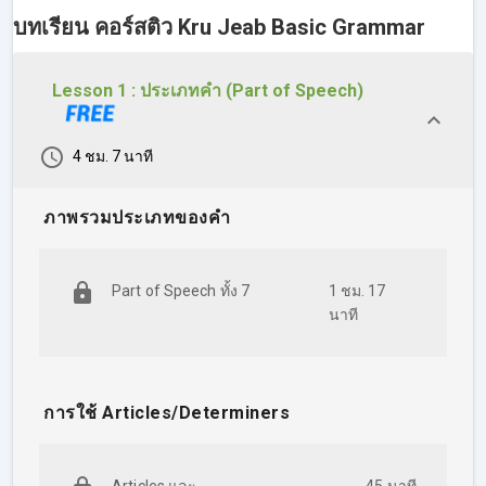
ประโยค และโครงสร้างทางไวยากรณ์ต่างๆ ที่ดี เพราะเป็นตัว
บทเรียน คอร์สติว Kru Jeab Basic Grammar
ช่วยสำคัญให้เราทำข้อสอบทั้ง 4 ทักษะได้
("ฟัง" ออก / "อ่าน"
เข้าใจ / "เขียน" ได้ / "พูด" เป็น)
Lesson 1 : ประเภทคำ (Part of Speech)
โดยเฉพาะข้อสอบ IELTS Writing และ Speaking นั้นจะมีเกณฑ์
ให้คะแนนการใช้ภาษาที่ถูกต้องอยู่ด้วย
ถ้าไวยากรณ์
แน่น โครงสร้างประโยคดี รับรองว่า Band พุ่งแน่นอน!
4 ชม. 7 นาที
คอร์ส Kru Jeab Basic Grammar
จะช่วยเตรียมตัวผู้เรียนให้
ภาพรวมประเภทของคำ
เข้าใจ และใช้หลักไวยากรณ์ต่างๆ เป็น รวมถึงโครงสร้างประโยค
พื้นฐานต่างๆ เพื่อต่อยอดไปใช้ในงานเขียน IELTS Writing ด้วย
Part of Speech ทั้ง 7
1 ชม. 17
สอนโดยครูเจี๊ยบ (นันลินี ปานเทศ) กูรูผู้เชี่ยวชาญการสอน IELTS
นาที
ประสบการณ์มากกว่า 20 ปี คอร์สนี้จะพาคุณไปรู้จัก Grammar ทุก
เรื่องที่ต้องรู้ของข้อสอบ IELTS เพื่ออัพคะแนนให้สูงขึ้น โดยผู้เรียน
จะได้รับ
การใช้ Articles/Determiners
1. เรียนรู้ประเภทพื้นฐานของคำในภาษาอังกฤษ เพื่อให้ใช้ได้อย่าง
ถูกต้อง