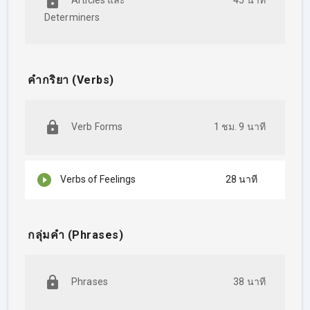
Articles และ
45 นาที
Determiners
Parts of Speech ทั้ง 7 ประเภท
การใช้ Articles และ Determiners
หน้าตาของ Verbs แต่ละแบบ
Verbs ที่ใช้บอกความรู้สึก
คำกริยา (Verbs)
ประเภทของกลุ่มคำหรือวลี (Phrases) ในภาษาอังกฤษ
2. เทคนิคในการใช้ Verbs แบบต่างๆ
Subject-Verb Agreement (ความสอดคล้องกันของประธาน
Verb Forms
1 ชม. 9 นาที
และกริยา)
โครงสร้าง Active-Passive Voice (ประธานทำเอง หรือถูกทำ)
Causative Verbs (Have/Make/Let/Get)
Verbs of Feelings
28 นาที
3. เข้าใจการใช้ Tense ทั้ง 4 กลุ่ม
กลุ่ม Simple Tenses (Present Simple/Past Simple/Future
Simple)
กลุ่มคำ (Phrases)
กลุ่ม Continuous Tenses (Present Con./Past Con./Future
Con.)
กลุ่ม Perfect (Present Perfect/Past Perfect/Future
Phrases
38 นาที
Perfect)
กลุ่ม Perfect Continuous (Present Perfect Con./Past