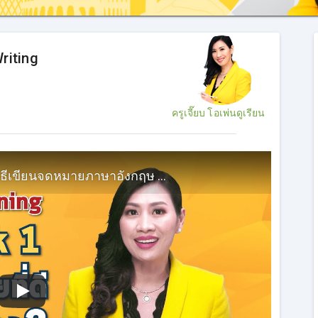
riting
ครูเจี๊ยบ โอเพ่นดูเรียน
#ติวIELTSฟรี #IELTSGeneralTraining วิธีเขียนจดหมายภาษาอังกฤษ ให้ได้คะแนนดีใน 5 นาที