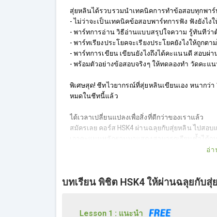
สุ่ยหลินได้รวบรวมนำเทคนิคการทำข้อสอบทุกพาร์ทมา
- ไม่ว่าจะเป็นเทคนิคข้อสอบพาร์ทการฟัง ฟังยังไงใ
- พาร์ทการอ่าน วิธีอ่านแบบสรุปใจความ รู้ทันที
- พาร์ทเรียงประโยคจะเรียงประโยคยังไงให้ถูกตา
- พาร์ทการเขียน เขียนยังไงถึงได้คะแนนดี สอบผ่า
- พร้อมตัวอย่างข้อสอบจริงๆ ให้ทดลองทำ วัดคะแนน
พิเศษสุด! ชีทไวยากรณ์ที่สุ่ยหลินเขียนเอง หนากว่
หมดในชีทนี้แล้ว
ได้เวลาเปลี่ยนแปลงเพื่อสิ่งที่ดีกว่าของเราแล้ว
สมัครเลย คอร์ส HSK4 ผ่านฉลุยกับสุ่ยหลิน ไปสอ
เอาคะแนนหลักฐานมาแสดงสามารถเรียนซ้ำได้จนก
อ่า
บทเรียน พิชิต HSK4 ให้ผ่านฉลุยกับสุ่
Lesson 1 : แนะนำ