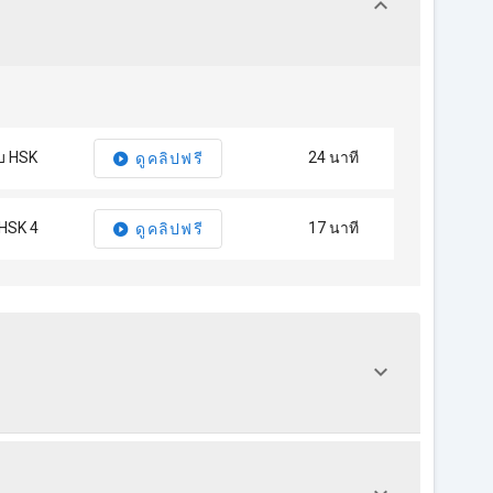
ับ HSK
24 นาที
ดูคลิปฟรี
 HSK 4
17 นาที
ดูคลิปฟรี