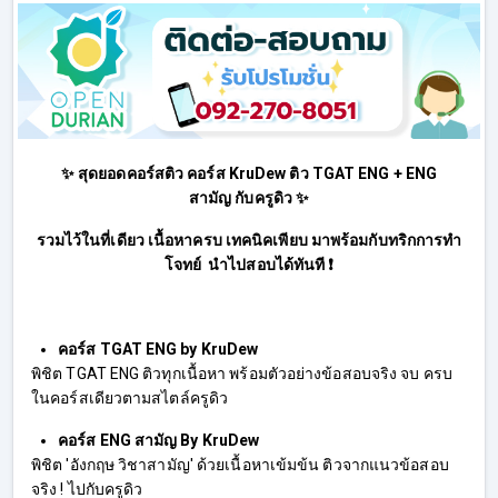
✨ สุดยอดคอร์สติว คอร์ส KruDew ติว TGAT ENG + ENG
สามัญ กับครูดิว ✨
รวมไว้ในที่เดียว เนื้อหาครบ เทคนิคเพียบ มาพร้อมกับทริกการทำ
โจทย์ นำไปสอบได้ทันที ❗
คอร์ส TGAT ENG by KruDew
พิชิต TGAT ENG ติวทุกเนื้อหา พร้อมตัวอย่างข้อสอบจริง จบ ครบ
ในคอร์สเดียวตามสไตล์ครูดิว
คอร์ส ENG สามัญ By KruDew
พิชิต 'อังกฤษ วิชาสามัญ' ด้วยเนื้อหาเข้มข้น ติวจากแนวข้อสอบ
จริง ! ไปกับครูดิว