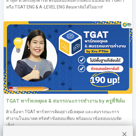
ล่าสุด! ติวครบทุกพาร์ต พร้อมสอบทันที เก็บคะแนนเต็ม ทั้ง TGAT1
หรือ TGAT ENG & A-LEVEL ENG ติดมหาลัยได้ไม่ยาก!
TGAT พาร์ทเหตุผล & สมรรถนะการทำงาน by ครูพี่ฟิล์ม
ติวเนื้อหา TGAT พาร์ทการคิดอย่างมีเหตุผล และสมรรถนะการ
ทำงานในอนาคต ทริคทำข้อสอบเพียบ พร้อมแนวข้อสอบแบบจัด
เต็ม!