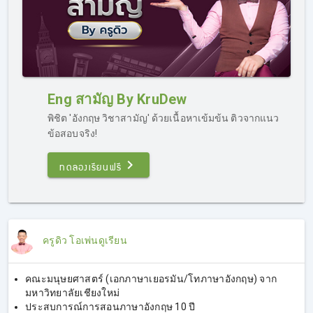
Eng สามัญ By KruDew
พิชิต 'อังกฤษ วิชาสามัญ' ด้วยเนื้อหาเข้มข้น ติวจากแนว
ข้อสอบจริง!
ทดลองเรียนฟรี
ครูดิว โอเพ่นดูเรียน
คณะมนุษยศาสตร์ (เอกภาษาเยอรมัน/โทภาษาอังกฤษ) จาก
มหาวิทยาลัยเชียงใหม่
ประสบการณ์การสอนภาษาอังกฤษ 10 ปี