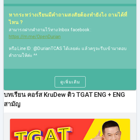
หากระหว่างเรียนมีคำถามสงสัยต้องทำยังไง ถามได้ที่
ไหน ?
สามารถฝากคำถามไว้ทาง Inbox facebook :
https://m.me/OpenDurian
หรือ Line ID : @DurianTCAS ได้เลยค่ะ แล้วครูจะรีบเข้ามาตอบ
คำถามให้ค่ะ ^^
ดูเพิ่มเติม
บทเรียน คอร์ส KruDew ติว TGAT ENG + ENG
สามัญ