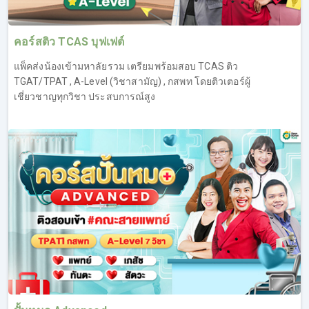
คอร์สติว TCAS บุฟเฟต์
แพ็คส่งน้องเข้ามหาลัยรวม เตรียมพร้อมสอบ TCAS ติว
TGAT/TPAT , A-Level (วิชาสามัญ) , กสพท โดยติวเตอร์ผู้
เชี่ยวชาญทุกวิชา ประสบการณ์สูง