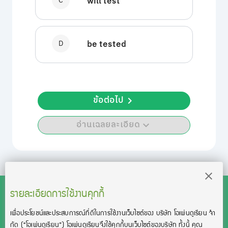
C
will test
D
be tested
ข้อต่อไป
อ่านเฉลยละเอียด
รายละเอียดการใช้งานคุกกี้
เพื่อประโยชน์และประสบการณ์ที่ดีในการใช้งานเว็บไซต์ของ บริษัท โอเพ่นดูเรียน จํา
สงวนลิขสิทธิ์โดย บริษัท โอเพ่นดูเรียน จำกัด 2021 ©︎ OpenDurian
กัด
(“โอเพ่นดูเรียน”)
โอเพ่นดูเรียนจึงใช้คุกกี้บนเว็บไซต์ของบริษัท ทั้งนี้ คุณ